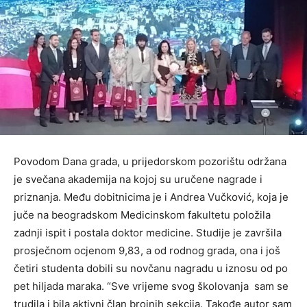
Povodom Dana grada, u prijedorskom pozorištu održana
je svečana akademija na kojoj su uručene nagrade i
priznanja. Među dobitnicima je i Andrea Vučković, koja je
juče na beogradskom Medicinskom fakultetu položila
zadnji ispit i postala doktor medicine. Studije je završila
prosječnom ocjenom 9,83, a od rodnog grada, ona i još
četiri studenta dobili su novčanu nagradu u iznosu od po
pet hiljada maraka. “Sve vrijeme svog školovanja sam se
trudila i bila aktivni član brojnih sekcija. Takođe autor sam