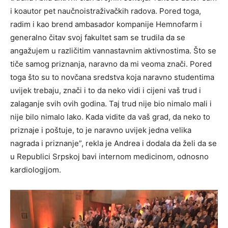
i koautor pet naučnoistraživačkih radova. Pored toga,
radim i kao brend ambasador kompanije Hemnofarm i
generalno čitav svoj fakultet sam se trudila da se
angažujem u različitim vannastavnim aktivnostima. Što se
tiče samog priznanja, naravno da mi veoma znači. Pored
toga što su to novčana sredstva koja naravno studentima
uvijek trebaju, znači i to da neko vidi i cijeni vaš trud i
zalaganje svih ovih godina. Taj trud nije bio nimalo mali i
nije bilo nimalo lako. Kada vidite da vaš grad, da neko to
priznaje i poštuje, to je naravno uvijek jedna velika
nagrada i priznanje”, rekla je Andrea i dodala da želi da se
u Republici Srpskoj bavi internom medicinom, odnosno
kardiologijom.