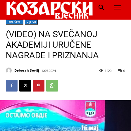
DRUŠTVO
VIJESTI
(VIDEO) NA SVEČANOJ
AKADEMIJI URUČENE
NAGRADE I PRIZNANJA
Deborah Sovilj
16.05.2024.
1420
0