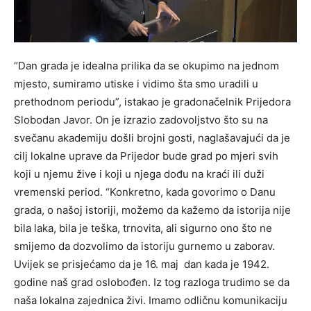
“Dan grada je idealna prilika da se okupimo na jednom
mjesto, sumiramo utiske i vidimo šta smo uradili u
prethodnom periodu”, istakao je gradonačelnik Prijedora
Slobodan Javor. On je izrazio zadovoljstvo što su na
svečanu akademiju došli brojni gosti, naglašavajući da je
cilj lokalne uprave da Prijedor bude grad po mjeri svih
koji u njemu žive i koji u njega dođu na kraći ili duži
vremenski period. “Konkretno, kada govorimo o Danu
grada, o našoj istoriji, možemo da kažemo da istorija nije
bila laka, bila je teška, trnovita, ali sigurno ono što ne
smijemo da dozvolimo da istoriju gurnemo u zaborav.
Uvijek se prisjećamo da je 16. maj dan kada je 1942.
godine naš grad oslobođen. Iz tog razloga trudimo se da
naša lokalna zajednica živi. Imamo odličnu komunikaciju