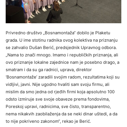
Privredno društvo „Bosnamontaža“ dobilo je Plaketu
grada. U ime stotinu radnika ovog kolektiva na priznanju
se zahvalio Dušan Berić, predsjednik Upravnog odbora.
„Nama to znači mnogo. Imamo i republičkih priznanja, ali
ovo priznanje lokalne zajednice nam je posebno drago, a
smatram i da su ga radnici, uprava, direktor
‘Bosnamontaže’ zaradili svojim radom, rezultatima koji su
vidlјivi, javni. Nije ugodno hvaliti sam svoju firmu, ali
mislim da smo jedna od rjeđih firmi koja apsolutno 100
odsto izmiruje sve svoje obaveze prema fondovima,
Poreskoj upravi, radnicima, sve čisto, transparentno,
nema nikakvih zaobilaženja da se neki dinar uštedi, a da
to nije pokriveno zakonom“, rekao je Berić.