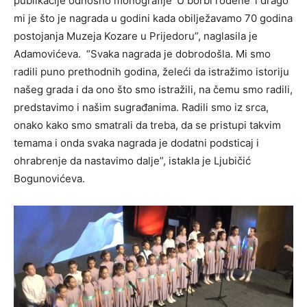
publikacije odnosno monografije ‘U borbi rođene’ i drago
mi je što je nagrada u godini kada obilježavamo 70 godina
postojanja Muzeja Kozare u Prijedoru”, naglasila je
Adamovićeva. “Svaka nagrada je dobrodošla. Mi smo
radili puno prethodnih godina, želeći da istražimo istoriju
našeg grada i da ono što smo istražili, na čemu smo radili,
predstavimo i našim sugrađanima. Radili smo iz srca,
onako kako smo smatrali da treba, da se pristupi takvim
temama i onda svaka nagrada je dodatni podsticaj i
ohrabrenje da nastavimo dalje”, istakla je Ljubičić
Bogunovićeva.