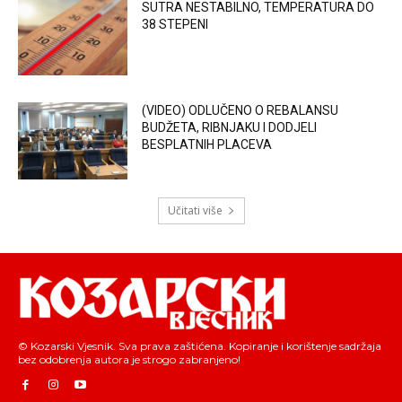
SUTRA NESTABILNO, TEMPERATURA DO
38 STEPENI
(VIDEO) ODLUČENO O REBALANSU
BUDŽETA, RIBNJAKU I DODJELI
BESPLATNIH PLACEVA
Učitati više
© Kozarski Vjesnik. Sva prava zaštićena. Kopiranje i korištenje sadržaja
bez odobrenja autora je strogo zabranjeno!