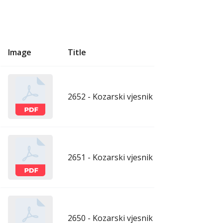
Image
Title
U
2652 - Kozarski vjesnik - 31.7.2026.
ju
2651 - Kozarski vjesnik - 24.7.2026.
ju
2650 - Kozarski vjesnik - 17.7.2026.
ju