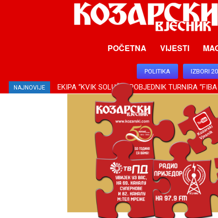
POČETNA
VIJESTI
MA
POLITIKA
IZBORI 2
EKIPA “KVIK SOLUŠN” POBJEDNIK TURNIRA “FIBA
NAJNOVIJE