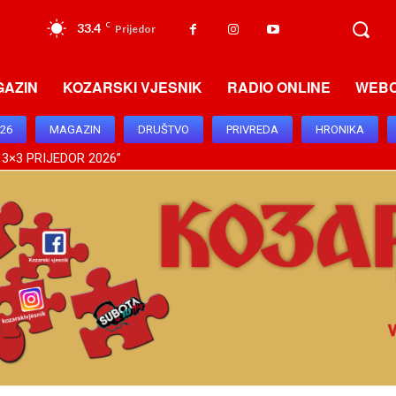
33.4
C
Prijedor
GAZIN
KOZARSKI VJESNIK
RADIO ONLINE
WEB
026
MAGAZIN
DRUŠTVO
PRIVREDA
HRONIKA
 3×3 PRIJEDOR 2026”