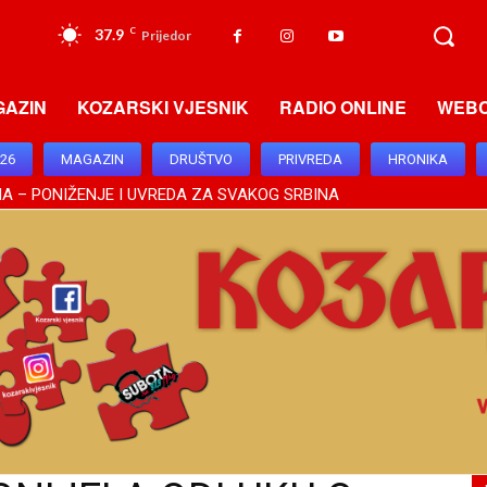
37.9
C
Prijedor
GAZIN
KOZARSKI VJESNIK
RADIO ONLINE
WEB
026
MAGAZIN
DRUŠTVO
PRIVREDA
HRONIKA
 – PONIŽENJE I UVREDA ZA SVAKOG SRBINA
UŠTINSKOG ZNAČAJA, BRATSKI ODNOSI DODIKA I VUČIĆA OSNAŽIL