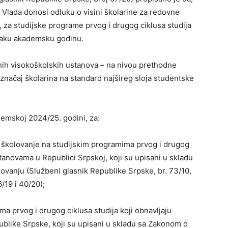
, Vlada donosi odluku o visini školarine za redovne
, za studijske programe prvog i drugog ciklusa studija
vaku akademsku godinu.
vnih visokoškolskih ustanova – na nivou prethodne
načaj školarina na standard najšireg sloja studentske
demskoj 2024/25. godini, za:
e školovanje na studijskim programima prvog i drugog
tanovama u Republici Srpskoj, koji su upisani u skladu
vanju (Službeni glasnik Republike Srpske, br. 73/10,
6/19 i 40/20);
a prvog i drugog ciklusa studija koji obnavljaju
publike Srpske, koji su upisani u skladu sa Zakonom o