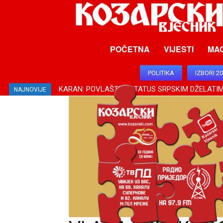
POČETNA
VIJESTI
MA
POLITIKA
IZBORI 2
KARAN: POVLAŠTEN STATUS SRPSKIM DŽELATIMA
KOVAČEVIĆ: PODRŠKA SRBIJE ZA SRPSKU OD S
NAJNOVIJE