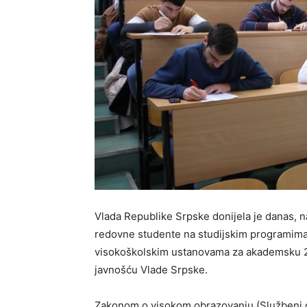
Vlada Republike Srpske donijela je danas, na
redovne studente na studijskim programima 
visokoškolskim ustanovama za akademsku 20
javnošću Vlade Srpske.
Zakonom o visokom obrazovanju (Službeni gl