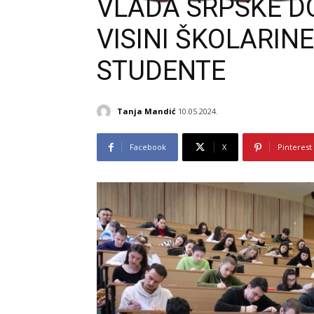
VLADA SRPSKE D
VISINI ŠKOLARIN
STUDENTE
Tanja Mandić
10.05.2024.
Facebook
X
Pinterest