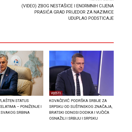
(VIDEO) ZBOG NESTAŠICE I ENORMNIH CIJENA
PRASIĆA GRAD PRIJEDOR ZA NAZIMICE
UDUPLAO PODSTICAJE
VIJESTI
VLAŠTEN STATUS
KOVAČEVIĆ: PODRŠKA SRBIJE ZA
ELATIMA – PONIŽENJE I
SRPSKU OD SUŠTINSKOG ZNAČAJA,
 SVAKOG SRBINA
BRATSKI ODNOSI DODIKA I VUČIĆA
OSNAŽILI I SRBIJU I SRPSKU