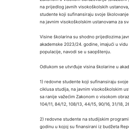
na prijedlog javnih visokoškolskih ustanova
studente koji sufinansiraju svoje školovanje
na javnim visokoškolskim ustanovama za s
Visine školarina su shodno prijedlozima ja
akademske 2023/24. godine, imajući u vidu z
populacije, navodi se u saopštenju.
Odlukom se utvrđuje visina školarine u aka
1) redovne studente koji sufinansiraju svoj
ciklusa studija, na javnim visokoškolskim us
sa ranije važećim Zakonom o visokom obrazo
104/11, 84/12, 108/13, 44/15, 90/16, 31/18, 2
2) redovne studente na studijskim programim
godinu u kojoj su finansirani iz budžeta Re