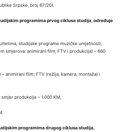
blike Srpske, broj 67/20).
tudijskim programima prvog ciklusa studija, određuje
ultetima, studijske programe muzičke umjetnosti,
m smjerova: animirani film; FTV i produkcija) – 660
– animirani film; FTV (režija, kamera, montaža) i
 smjer produkcije – 1.000 KM,
M.
tudijskim programima drugog ciklusa studija,