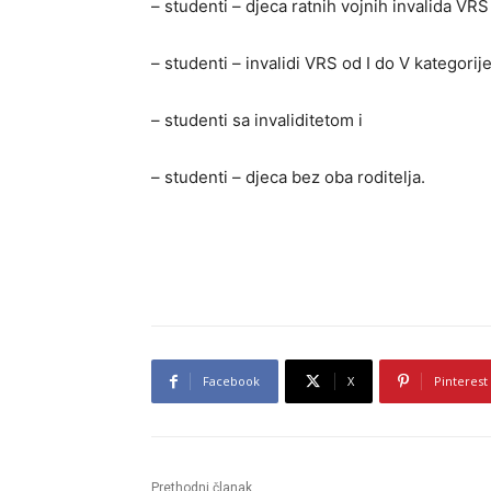
– studenti – djeca ratnih vojnih invalida VRS I
– studenti – invalidi VRS od I do V kategorije
– studenti sa invaliditetom i
– studenti – djeca bez oba roditelja.
Facebook
X
Pinterest
Prethodni članak