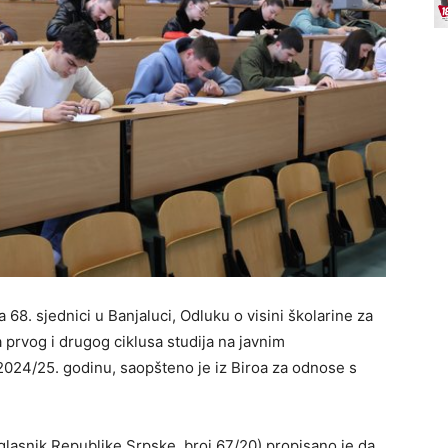
 68. sjednici u Banjaluci, Odluku o visini školarine za
prvog i drugog ciklusa studija na javnim
24/25. godinu, saopšteno je iz Biroa za odnose s
asnik Republike Srpske, broj 67/20) propisano je da,