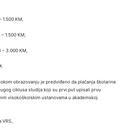
– 1.500 KM,
 – 1.500 KM,
i – 3.000 KM,
M.
okom obrazovanju je predviđeno da plaćanja školarine
gog ciklusa studija koji su prvi put upisali prvu
avnim visokoškolskim ustanovama u akademskoj
ca VRS,