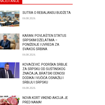
NAJČITANIJE
SUTRA O REBALANSU BUDŽETA
06.08.2026.
KARAN: POVLAŠTEN STATUS
SRPSKIM DŽELATIMA –
PONIŽENJE I UVREDA ZA
SVAKOG SRBINA
06.08.2026.
KOVAČEVIĆ: PODRŠKA SRBIJE
ZA SRPSKU OD SUŠTINSKOG
ZNAČAJA, BRATSKI ODNOSI
DODIKA I VUČIĆA OSNAŽILI I
SRBIJU I SRPSKU
06.08.2026.
NOVA KORT VIKEND AKCIJA JE
PRED NAMA!