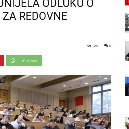
ONIJELA ODLUKU O
E ZA REDOVNE
986
0
WhatsApp