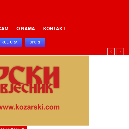
CAM
O NAMA
KONTAKT
KULTURA
SPORT
I I SRBIJU I SRPSKU