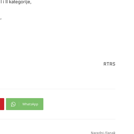
 i II kategorije,
,
RTRS
WhatsApp
Naredni članak