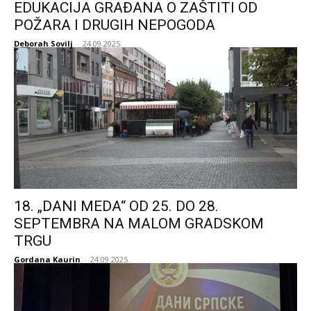
EDUKACIJA GRAĐANA O ZAŠTITI OD
POŽARA I DRUGIH NEPOGODA
Deborah Sovilj
-
24.09.2025.
18. „DANI MEDA“ OD 25. DO 28.
SEPTEMBRA NA MALOM GRADSKOM
TRGU
Gordana Kaurin
-
24.09.2025.