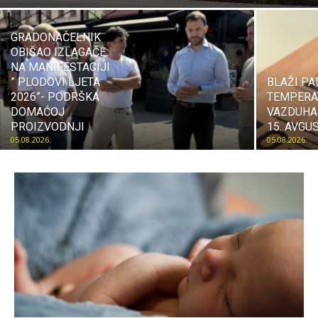
GRADONAČELNIK
OBIŠAO IZLAGAČE
NA MANIFESTACIJI
” PLODOVI LJETA
BLAŽI PA
2026”- PODRŠKA
TEMPERA
DOMAĆOJ
VAZDUHA
PROIZVODNJI
15. AVGU
05.08.2026.
05.08.2026.