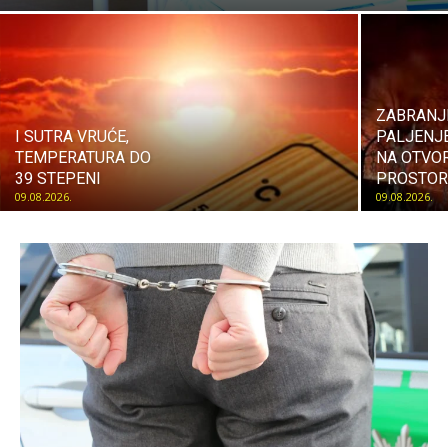
ZABRANJ
I SUTRA VRUĆE,
PALJENJ
TEMPERATURA DO
NA OTVO
39 STEPENI
PROSTO
09.08.2026.
09.08.2026.