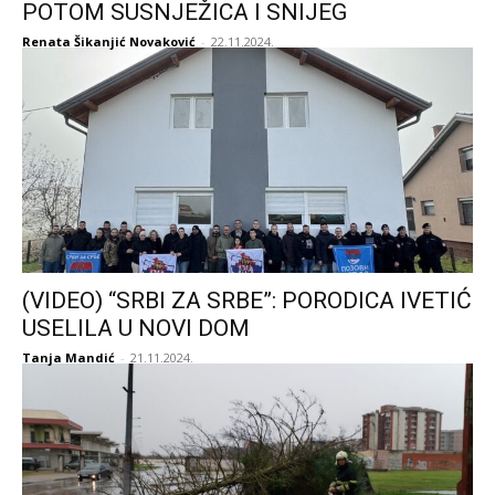
POTOM SUSNJEŽICA I SNIJEG
Renata Šikanjić Novaković
-
22.11.2024.
(VIDEO) “SRBI ZA SRBE”: PORODICA IVETIĆ
USELILA U NOVI DOM
Tanja Mandić
-
21.11.2024.