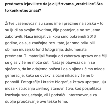
predmeta izjavili ste da je cilј žrtvama „vratiti lice“. Šta
to konkretno znači?
Žrtve Jasenovca nisu samo ime i prezime na spisku – to
su lјudi sa svojim životima, čije postojanje ne smijemo
zaboraviti. Naša inicijativa, koju smo pokrenuli 2016.
godine, dala je značajne rezultate, jer smo prikupili
obiman muzejski fond fotografija, dokumenata i
predmeta. Ti materijali čuvaju od zaborava upravo one čiji
se glas više ne može čuti. Naša je obaveza da ih se
sjećamo, da im odajemo počast i da o njima učimo mlade
generacije, kako se ovakvi zločini nikada više ne bi
ponovili. Fotografije i kratke biografije žrtava upotpunjuju
mozaik stradanja civilnog stanovništva, kod posjetilaca
izazivaju saosjećanje, ali i podstiču interesovanje za
dublјe proučavanje ove teške teme.