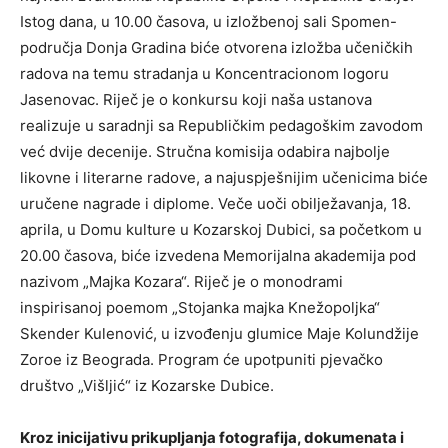
Istog dana, u 10.00 časova, u izložbenoj sali Spomen-
područja Donja Gradina biće otvorena izložba učeničkih
radova na temu stradanja u Koncentracionom logoru
Jasenovac. Riječ je o konkursu koji naša ustanova
realizuje u saradnji sa Republičkim pedagoškim zavodom
već dvije decenije. Stručna komisija odabira najbolјe
likovne i literarne radove, a najuspješnijim učenicima biće
uručene nagrade i diplome. Veče uoči obilјežavanja, 18.
aprila, u Domu kulture u Kozarskoj Dubici, sa početkom u
20.00 časova, biće izvedena Memorijalna akademija pod
nazivom „Majka Kozara“. Riječ je o monodrami
inspirisanoj poemom „Stojanka majka Knežopolјka“
Skender Kulenović, u izvođenju glumice Maje Kolundžije
Zoroe iz Beograda. Program će upotpuniti pjevačko
društvo „Višlјić“ iz Kozarske Dubice.
Kroz inicijativu prikuplјanja fotografija, dokumenata i