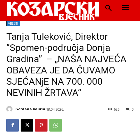
VIJESTI
Tanja Tuleković, Direktor
“Spomen-područja Donja
Gradina” – „NAŠA NAJVEĆA
OBAVEZA JE DA ČUVAMO
SJEĆANјE NA 700. 000
NEVINIH ŽRTAVA“
Gordana Kaurin
18.04.2026.
626
0