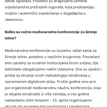
danas zgražava. Posebno su dragocjena usmena
svjedočanstva preživjelih logoraša, koja predstavlјaju
snažno i autentično svjedočenje o događajima u
Jasenovcu.
Koliko su važne međunarodne konferencije za širenje
istine?
Međunarodne konferencije su izuzetno važan kanal za
širenje istine, posebno u naučnim krugovima. Posvećeni
smo saradnji sa srodnim institucijama širom svijeta, čije
biblioteke obogaćujemo našim izdanjima. One su ujedno i
prilika za sticanje novih metodologija istraživanja u
savremenom digitalnom dobu. Prošle godine smo prvi
put organizovali međunarodnu naučnu konferenciju, koja
je okupila istraživače iz više zemalјa, a ove godine
nastavlјamo istim tempom – 22. aprila organizujemo
okrugli sto sa istaknutim naučnicima i saradnicima.