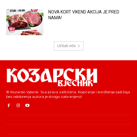
NOVA KORT VIKEND AKCIJA JE PRED
NAMA!
Učitati više
© Kozarski Vjesnik. Sva prava zaštićena. Kopiranje i korištenje sadržaja
bez odobrenja autora je strogo zabranjeno!