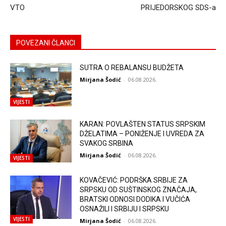
VTO
PRIJEDORSKOG SDS-a
POVEZANI ČLANCI
SUTRA O REBALANSU BUDŽETA
Mirjana Šodić
-
06.08.2026.
VIJESTI
KARAN: POVLAŠTEN STATUS SRPSKIM
DŽELATIMA – PONIŽENJE I UVREDA ZA
SVAKOG SRBINA
Mirjana Šodić
-
06.08.2026.
VIJESTI
KOVAČEVIĆ: PODRŠKA SRBIJE ZA
SRPSKU OD SUŠTINSKOG ZNAČAJA,
BRATSKI ODNOSI DODIKA I VUČIĆA
OSNAŽILI I SRBIJU I SRPSKU
VIJESTI
Mirjana Šodić
-
06.08.2026.