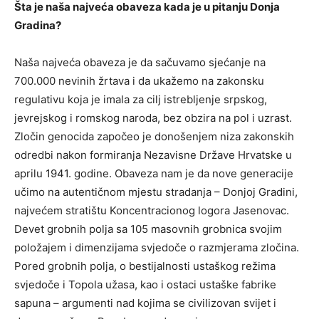
Šta je naša najveća obaveza kada je u pitanju Donja
Gradina?
Naša najveća obaveza je da sačuvamo sjećanje na
700.000 nevinih žrtava i da ukažemo na zakonsku
regulativu koja je imala za cilј istreblјenje srpskog,
jevrejskog i romskog naroda, bez obzira na pol i uzrast.
Zločin genocida započeo je donošenjem niza zakonskih
odredbi nakon formiranja Nezavisne Države Hrvatske u
aprilu 1941. godine. Obaveza nam je da nove generacije
učimo na autentičnom mjestu stradanja – Donjoj Gradini,
najvećem stratištu Koncentracionog logora Jasenovac.
Devet grobnih polјa sa 105 masovnih grobnica svojim
položajem i dimenzijama svjedoče o razmjerama zločina.
Pored grobnih polјa, o bestijalnosti ustaškog režima
svjedoče i Topola užasa, kao i ostaci ustaške fabrike
sapuna – argumenti nad kojima se civilizovan svijet i