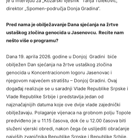
je u intervjuu za „Kozarski vjesnik“ Tanja Tuleković,
direktor „Spomen-područja Donja Gradina“.
Pred nama je obilјežavanje Dana sjećanja na žrtve
ustaškog zločina genocida u Jasenov
cu
.
Recite nam
nešto više o programu?
Dana 19. aprila 2026. godine u Donjoj Gradini biće
obilјežen Dan sjećanja na žrtve ustaškog zločina
genocida u Koncentracionom logoru Jasenovac i
njegovom najvećem stratištu – Donjoj Gradini. Ovaj
događaj realizuje se u saradnji Vlade Republike Srpske i
Vlade Republike Srbije i predstavlјa jedan od
najznačajnijih datuma koje ove dvije vlade zajednički
obilјežavaju. Polaganje vijenaca na grobnom polјu Topole
predviđeno je u 11.15 časova, dok će u 12.00 časova biti
služeni vjerski obredi, nakon čega će uslijediti obraćanje
najviših zvaničnika Republike Srpske i Republike Srbije.