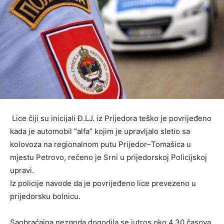
Lice čiji su inicijali Đ.LJ. iz Prijedora teško je povrijeđeno
kada je automobil “alfa” kojim je upravljalo sletio sa
kolovoza na regionalnom putu Prijedor–Tomašica u
mjestu Petrovo, rečeno je Srni u prijedorskoj Policijskoj
upravi.
Iz policije navode da je povrijeđeno lice prevezeno u
prijedorsku bolnicu.
Saobraćajna nezgoda dogodila se jutros oko 4.30 časova,