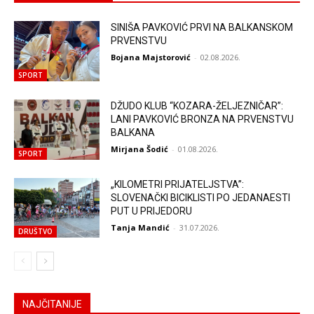
SINIŠA PAVKOVIĆ PRVI NA BALKANSKOM
PRVENSTVU
Bojana Majstorović
-
02.08.2026.
SPORT
DŽUDO KLUB “KOZARA-ŽELJEZNIČAR”:
LANI PAVKOVIĆ BRONZA NA PRVENSTVU
BALKANA
Mirjana Šodić
-
01.08.2026.
SPORT
„KILOMETRI PRIJATELJSTVA”:
SLOVENAČKI BICIKLISTI PO JEDANAESTI
PUT U PRIJEDORU
Tanja Mandić
-
31.07.2026.
DRUŠTVO
NAJČITANIJE