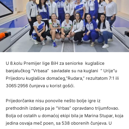
U 8.kolu Premijer lige BiH za seniorke kuglašice
banjalučkog “Vrbasa” savladale su na kuglani “ Urije”u
Prijedoru kuglašice domaćeg,”Rudara,” rezultatom 7:1 ili
3065:2956 čunjeva u korist gošći.
Prijedorčanke nisu ponovile nešto bolje igre iz
prethodnih izdanja pa je “Vrbas” opravdano trijumfovao.
Bolja od ostalih u domaćoj ekipi bila je Marina Stupar, koja
jedina osvaja meč poen, sa 538 oborenih čunjeva. U