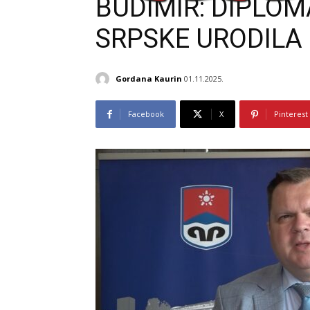
BUDIMIR: DIPLO
SRPSKE URODILA
Gordana Kaurin
01.11.2025.
Facebook
X
Pinterest