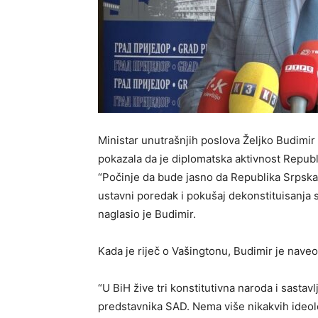
Ministar unutrašnjih poslova Željko Budimir 
pokazala da je diplomatska aktivnost Repub
“Počinje da bude jasno da Republika Srpska 
ustavni poredak i pokušaj dekonstituisanja 
naglasio je Budimir.
Kada je riječ o Vašingtonu, Budimir je naveo
“U BiH žive tri konstitutivna naroda i sastavl
predstavnika SAD. Nema više nikakvih ideol