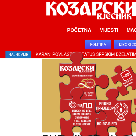
POČETNA
VIJESTI
MA
POLITIKA
IZBORI 2
KARAN: POVLAŠTEN STATUS SRPSKIM DŽELATIM
NAJNOVIJE