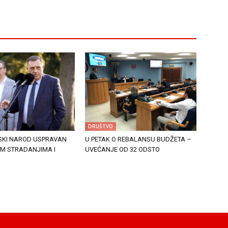
DRUŠTVO
PSKI NAROD USPRAVAN
U PETAK O REBALANSU BUDŽETA –
IM STRADANJIMA I
UVEĆANJE OD 32 ODSTO