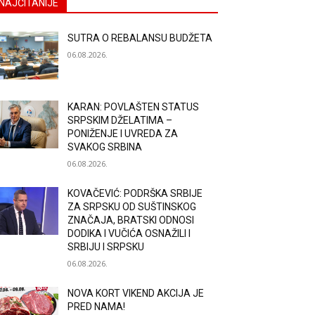
NAJČITANIJE
SUTRA O REBALANSU BUDŽETA
06.08.2026.
KARAN: POVLAŠTEN STATUS
SRPSKIM DŽELATIMA –
PONIŽENJE I UVREDA ZA
SVAKOG SRBINA
06.08.2026.
KOVAČEVIĆ: PODRŠKA SRBIJE
ZA SRPSKU OD SUŠTINSKOG
ZNAČAJA, BRATSKI ODNOSI
DODIKA I VUČIĆA OSNAŽILI I
SRBIJU I SRPSKU
06.08.2026.
NOVA KORT VIKEND AKCIJA JE
PRED NAMA!