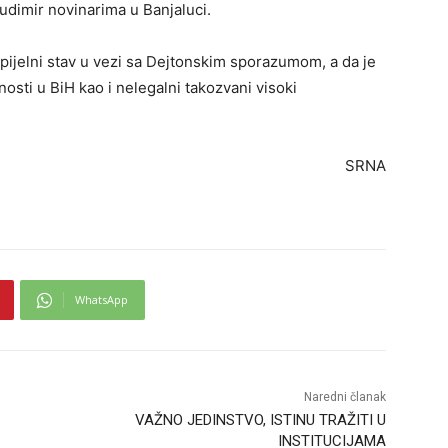
Budimir novinarima u Banjaluci.
ipijelni stav u vezi sa Dejtonskim sporazumom, a da je
nosti u BiH kao i nelegalni takozvani visoki
SRNA
WhatsApp
Naredni članak
VAŽNO JEDINSTVO, ISTINU TRAŽITI U
INSTITUCIJAMA