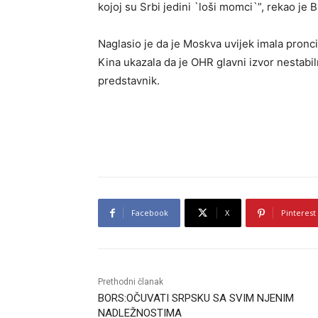
kojoj su Srbi jedini `loši momci`”, rekao je 
Naglasio je da je Moskva uvijek imala pronc
Kina ukazala da je OHR glavni izvor nestabil
predstavnik.
Facebook
X
Pinterest
Prethodni članak
BORS:OČUVATI SRPSKU SA SVIM NJENIM
NADLEŽNOSTIMA