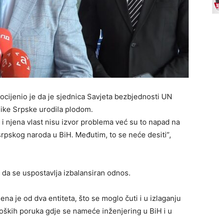
ocijenio je da je sjednica Savjeta bezbjednosti UN
like Srpske urodila plodom.
i njena vlast nisu izvor problema već su to napad na
srpskog naroda u BiH. Međutim, to se neće desiti”,
 da se uspostavlja izbalansiran odnos.
jena je od dva entiteta, što se moglo čuti i u izlaganju
oških poruka gdje se nameće inženjering u BiH i u