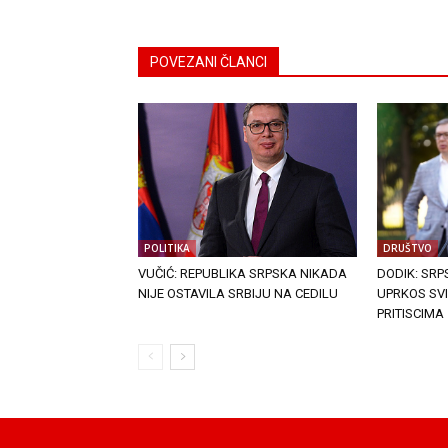
POVEZANI ČLANCI
POLITIKA
DRUŠTVO
VUČIĆ: REPUBLIKA SRPSKA NIKADA
DODIK: SR
NIJE OSTAVILA SRBIJU NA CEDILU
UPRKOS SV
PRITISCIMA