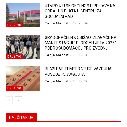
UTVRĐUJU SE OKOLNOSTI PRIJAVE NA
OBRAČUN PLATA U CENTRU ZA
SOCIJALNI RAD
Tanja Mandić
-
05.08.2026.
DRUŠTVO
GRADONAČELNIK OBIŠAO IZLAGAČE NA
MANIFESTACIJI ” PLODOVI LJETA 2026”-
PODRŠKA DOMAĆOJ PROIZVODNJI
Tanja Mandić
-
05.08.2026.
DRUŠTVO
BLAŽI PAD TEMPERATURE VAZDUHA
POSLIJE 15. AVGUSTA
Tanja Mandić
-
05.08.2026.
DRUŠTVO
NAJČITANIJE