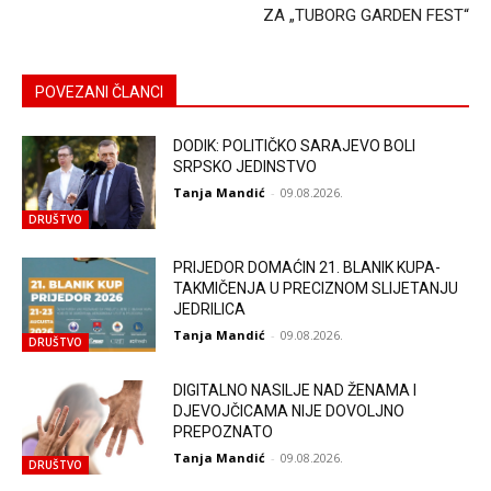
ZA „TUBORG GARDEN FEST“
POVEZANI ČLANCI
DODIK: POLITIČKO SARAJEVO BOLI
SRPSKO JEDINSTVO
Tanja Mandić
-
09.08.2026.
DRUŠTVO
PRIJEDOR DOMAĆIN 21. BLANIK KUPA-
TAKMIČENJA U PRECIZNOM SLIJETANJU
JEDRILICA
Tanja Mandić
-
09.08.2026.
DRUŠTVO
DIGITALNO NASILJE NAD ŽENAMA I
DJEVOJČICAMA NIJE DOVOLJNO
PREPOZNATO
Tanja Mandić
-
09.08.2026.
DRUŠTVO