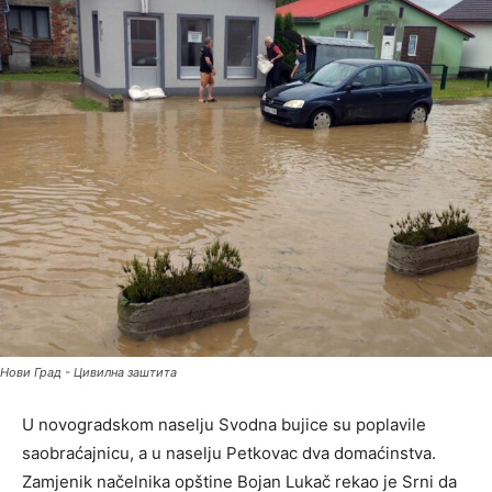
Нови Град - Цивилна заштита
U novogradskom naselju Svodna bujice su poplavile
saobraćajnicu, a u naselju Petkovac dva domaćinstva.
Zamjenik načelnika opštine Bojan Lukač rekao je Srni da