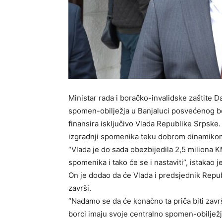
Ministar rada i boračko-invalidske zaštite Da
spomen-obilježja u Banjaluci posvećenog 
finansira isključivo Vlada Republike Srpske.
izgradnji spomenika teku dobrom dinamiko
“Vlada je do sada obezbijedila 2,5 miliona K
spomenika i tako će se i nastaviti”, istakao j
On je dodao da će Vlada i predsjednik Repub
završi.
“Nadamo se da će konačno ta priča biti zav
borci imaju svoje centralno spomen-obilježj