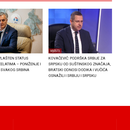
VIJESTI
VLAŠTEN STATUS
KOVAČEVIĆ: PODRŠKA SRBIJE ZA
ELATIMA – PONIŽENJE I
SRPSKU OD SUŠTINSKOG ZNAČAJA,
 SVAKOG SRBINA
BRATSKI ODNOSI DODIKA I VUČIĆA
OSNAŽILI I SRBIJU I SRPSKU