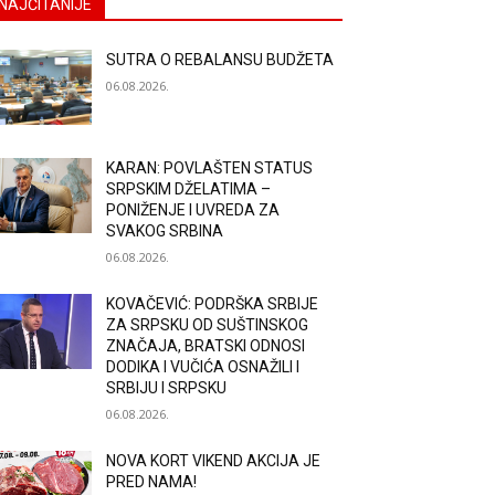
NAJČITANIJE
SUTRA O REBALANSU BUDŽETA
06.08.2026.
KARAN: POVLAŠTEN STATUS
SRPSKIM DŽELATIMA –
PONIŽENJE I UVREDA ZA
SVAKOG SRBINA
06.08.2026.
KOVAČEVIĆ: PODRŠKA SRBIJE
ZA SRPSKU OD SUŠTINSKOG
ZNAČAJA, BRATSKI ODNOSI
DODIKA I VUČIĆA OSNAŽILI I
SRBIJU I SRPSKU
06.08.2026.
NOVA KORT VIKEND AKCIJA JE
PRED NAMA!