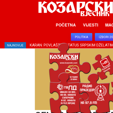
POČETNA
VIJESTI
MA
POLITIKA
IZBORI 2
KARAN: POVLAŠTEN STATUS SRPSKIM DŽELATIM
NAJNOVIJE