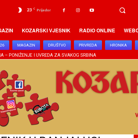
23
C
Prijedor
GAZIN
KOZARSKI VJESNIK
RADIO ONLINE
WEB
026
MAGAZIN
DRUŠTVO
PRIVREDA
HRONIKA
A – PONIŽENJE I UVREDA ZA SVAKOG SRBINA