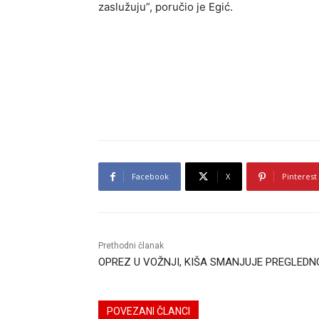
zaslužuju”, poručio je Egić.
Facebook
X
Pinterest
Prethodni članak
OPREZ U VOŽNJI, KIŠA SMANJUJE PREGLEDN
POVEZANI ČLANCI