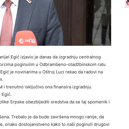
nijel Egić izjavio je danas da izgradnju centralnog
borcima poginulim u Odbrambeno-otadžbinskom ratu
 Egić je novinarima u Oštroj Luci rekao da radovi na
m.
M i trenutno isključivo ona finansira izgradnju
e Egić.
like Srpske obezbijediti sredstva da se taj spomenik i
ršena. Trebalo je da bude završena mnogo ranije, da
e, onako dostojanstveno kako to naši poginuli drugovi