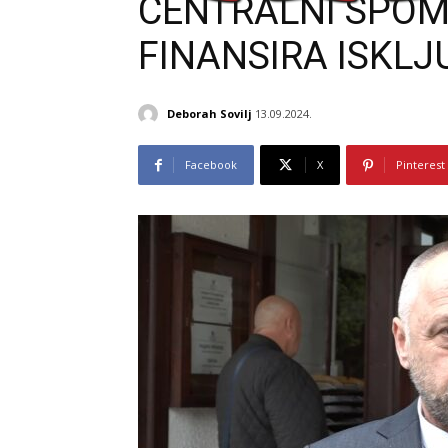
CENTRALNI SPOM
FINANSIRA ISKLJ
Deborah Sovilj
13.09.2024.
Facebook
X
Pinterest