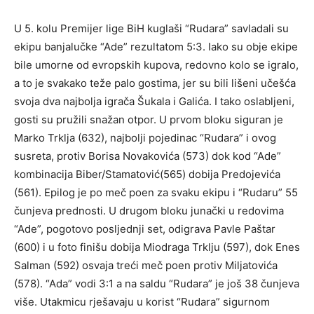
U 5. kolu Premijer lige BiH kuglaši “Rudara” savladali su
ekipu banjalučke “Ade” rezultatom 5:3. Iako su obje ekipe
bile umorne od evropskih kupova, redovno kolo se igralo,
a to je svakako teže palo gostima, jer su bili lišeni učešća
svoja dva najbolja igrača Šukala i Galića. I tako oslabljeni,
gosti su pružili snažan otpor. U prvom bloku siguran je
Marko Trklja (632), najbolji pojedinac “Rudara” i ovog
susreta, protiv Borisa Novakovića (573) dok kod “Ade”
kombinacija Biber/Stamatović(565) dobija Predojevića
(561). Epilog je po meč poen za svaku ekipu i “Rudaru” 55
čunjeva prednosti. U drugom bloku junački u redovima
“Ade”, pogotovo posljednji set, odigrava Pavle Paštar
(600) i u foto finišu dobija Miodraga Trklju (597), dok Enes
Salman (592) osvaja treći meč poen protiv Miljatovića
(578). “Ada” vodi 3:1 a na saldu “Rudara” je još 38 čunjeva
više. Utakmicu rješavaju u korist “Rudara” sigurnom