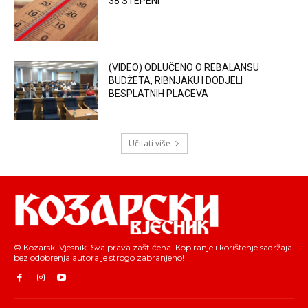
38 STEPENI
(VIDEO) ODLUČENO O REBALANSU
BUDŽETA, RIBNJAKU I DODJELI
BESPLATNIH PLACEVA
Učitati više
© Kozarski Vjesnik. Sva prava zaštićena. Kopiranje i korištenje sadržaja
bez odobrenja autora je strogo zabranjeno!