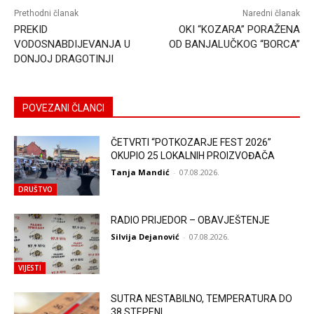
Prethodni članak
Naredni članak
PREKID
OKI “KOZARA” PORAŽENA
VODOSNABDIJEVANJA U
OD BANJALUČKOG “BORCA”
DONJOJ DRAGOTINJI
POVEZANI ČLANCI
ČETVRTI “POTKOZARJE FEST 2026”
OKUPIO 25 LOKALNIH PROIZVOĐAČA
Tanja Mandić
-
07.08.2026.
DRUŠTVO
RADIO PRIJEDOR – OBAVJEŠTENJE
Silvija Dejanović
-
07.08.2026.
VIJESTI
SUTRA NESTABILNO, TEMPERATURA DO
38 STEPENI