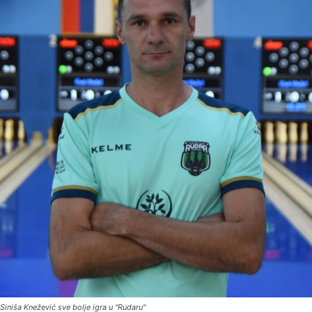
Siniša Knežević sve bolje igra u "Rudaru"