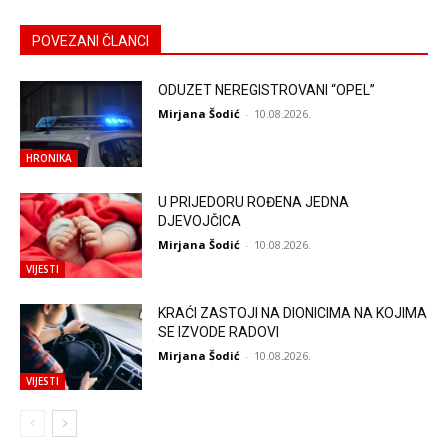
POVEZANI ČLANCI
ODUZET NEREGISTROVANI “OPEL”
Mirjana Šodić
-
10.08.2026.
HRONIKA
U PRIJEDORU ROĐENA JEDNA
DJEVOJČICA
Mirjana Šodić
-
10.08.2026.
VIJESTI
KRAĆI ZASTOJI NA DIONICIMA NA KOJIMA
SE IZVODE RADOVI
Mirjana Šodić
-
10.08.2026.
VIJESTI