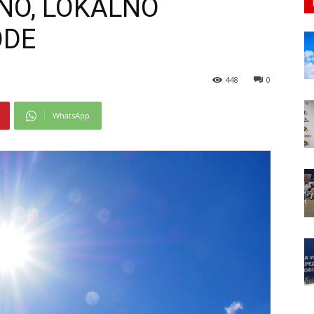
NO, LOKALNO
ODE
448
0
WhatsApp