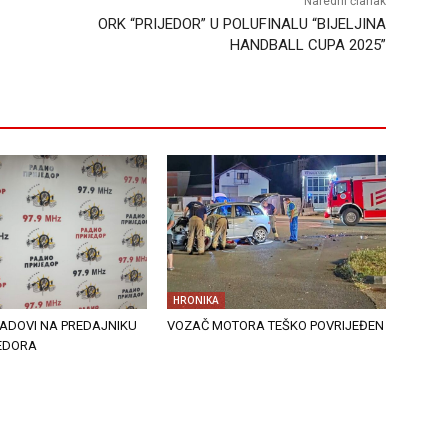
Naredni članak
ORK “PRIJEDOR” U POLUFINALU “BIJELJINA
HANDBALL CUPA 2025”
HRONIKA
RADOVI NA PREDAJNIKU
VOZAČ MOTORA TEŠKO POVRIJEĐEN
JEDORA