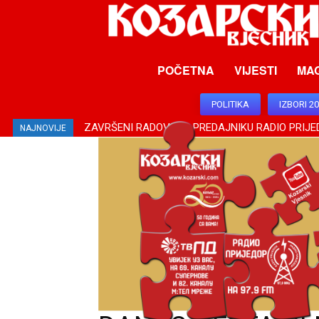
POČETNA
VIJESTI
MA
POLITIKA
IZBORI 2
ZAVRŠENI RADOVI NA PREDAJNIKU RADIO PRIJ
NAJNOVIJE