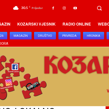
30.5
C
Prijedor
GAZIN
KOZARSKI VJESNIK
RADIO ONLINE
WEB
026
MAGAZIN
DRUŠTVO
PRIVREDA
HRONIKA
EDORA