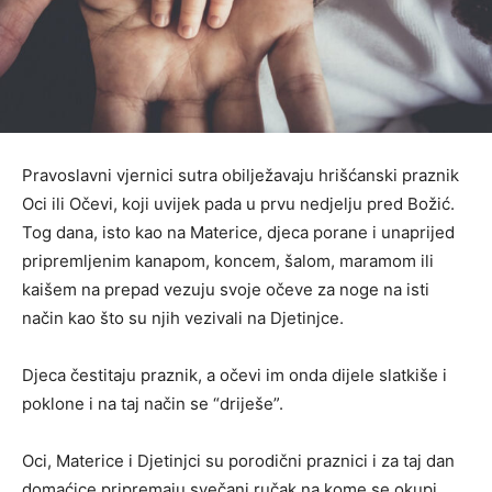
Pravoslavni vjernici sutra obilježavaju hrišćanski praznik
Oci ili Očevi, koji uvijek pada u prvu nedjelju pred Božić.
Tog dana, isto kao na Materice, djeca porane i unaprijed
pripremljenim kanapom, koncem, šalom, maramom ili
kaišem na prepad vezuju svoje očeve za noge na isti
način kao što su njih vezivali na Djetinjce.
Djeca čestitaju praznik, a očevi im onda dijele slatkiše i
poklone i na taj način se “driješe”.
Oci, Materice i Djetinjci su porodični praznici i za taj dan
domaćice pripremaju svečani ručak na kome se okupi