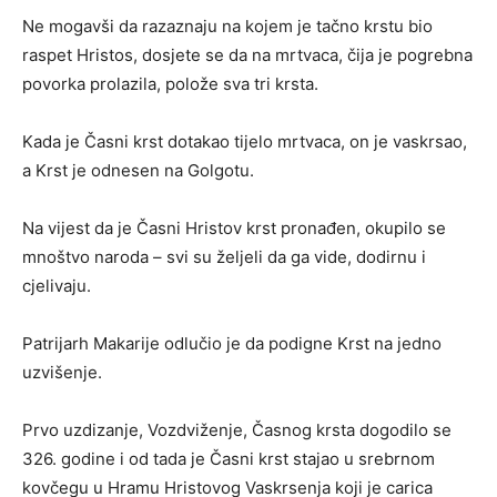
Ne mogavši da razaznaju na kojem je tačno krstu bio
raspet Hristos, dosjete se da na mrtvaca, čija je pogrebna
povorka prolazila, polože sva tri krsta.
Kada je Časni krst dotakao tijelo mrtvaca, on je vaskrsao,
a Krst je odnesen na Golgotu.
Na vijest da je Časni Hristov krst pronađen, okupilo se
mnoštvo naroda – svi su željeli da ga vide, dodirnu i
cjelivaju.
Patrijarh Makarije odlučio je da podigne Krst na jedno
uzvišenje.
Prvo uzdizanje, Vozdviženje, Časnog krsta dogodilo se
326. godine i od tada je Časni krst stajao u srebrnom
kovčegu u Hramu Hristovog Vaskrsenja koji je carica