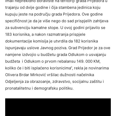
imali neprekidno boravište na teritoriji grada Prijedora u
trajanju od dvije godine i čija stambena jedinica koju
kupuju jeste na području grada Prijedora. Ove godine
specifičnost je da je više nego do sad prispjelih zahtjeva
za subvenciju kamatne stope. U ovoj godini prijavilo se
183 korisnika, a nakon razmatranja prispjele
dokumentacije komisija je utvrdila da 182 korisnika
ispunjavaju uslove Javnog poziva. Grad Prijedor je za ove
namjene izdvojio u budžetu grada Odlukom o usvajanju
budžeta i Odlukom o prvom rebalansu 149. 000 KM,
koliko će i biti isplaćeno korisnicima“, rekla je novinarima
Olivera Brdar Mirković vršilac dužnosti načelnika
Odjeljenja za obrazoanje, zdravstvo, socijalnu zaštitu i
pronatalitetnu i demografsku politiku.