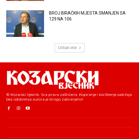
BROJ BIRAČKIH MJESTA SMANJEN SA
129 NA 106
Učitati više
© Kozarski Vjesnik. Sva prava zaštićena. Kopiranje i korištenje sadržaja
bez odobrenja autora je strogo zabranjeno!