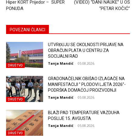
Hiper KORT Prijedor – SUPER
(VIDEO) “DANI NAUKE” U OŠ
PONUDA
“PETAR KOČIĆ”
POVEZANI ČLANCI
UTVRĐUJU SE OKOLNOSTI PRIJAVE NA
OBRAČUN PLATA U CENTRU ZA
SOCIJALNI RAD
Tanja Mandić
-
05.08.2026.
DRUŠTVO
GRADONAČELNIK OBIŠAO IZLAGAČE NA
MANIFESTACIJI ” PLODOVI LJETA 2026”-
PODRŠKA DOMAĆOJ PROIZVODNJI
Tanja Mandić
-
05.08.2026.
DRUŠTVO
BLAŽI PAD TEMPERATURE VAZDUHA
POSLIJE 15. AVGUSTA
Tanja Mandić
-
05.08.2026.
DRUŠTVO