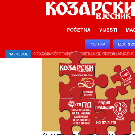
POČETNA
VIJESTI
MA
POLITIKA
IZBORI 2
NOVA KORT VIKEND AKCIJA JE PRED NAMA!
NAJNOVIJE