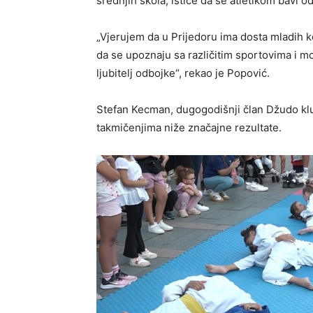
srednjih škola, ističe da se atletikom bavi 
„Vjerujem da u Prijedoru ima dosta mladih koj
da se upoznaju sa različitim sportovima i mo
ljubitelj odbojke“, rekao je Popović.
Stefan Kecman, dugogodišnji član Džudo kl
takmičenjima niže značajne rezultate.