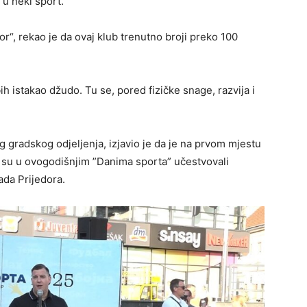
u neki sport.
r“, rekao je da ovaj klub trenutno broji preko 100
h istakao džudo. Tu se, pored fizičke snage, razvija i
g gradskog odjeljenja, izjavio je da je na prvom mjestu
da su u ovogodišnjim ”Danima sporta” učestvovali
ada Prijedora.