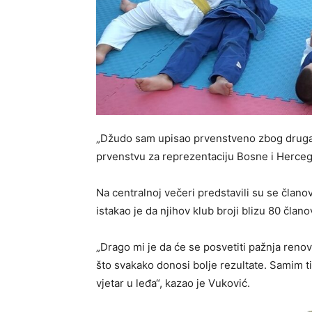
„Džudo sam upisao prvenstveno zbog drugar
prvenstvu za reprezentaciju Bosne i Herceg
Na centralnoj večeri predstavili su se član
istakao je da njihov klub broji blizu 80 člano
„Drago mi je da će se posvetiti pažnja renovi
što svakako donosi bolje rezultate. Samim t
vjetar u leđa“, kazao je Vuković.