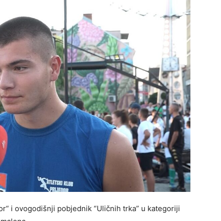
r“ i ovogodišnji pobjednik “Uličnih trka” u kategoriji