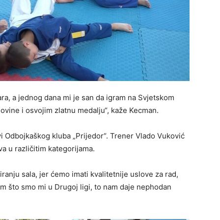
a, a jednog dana mi je san da igram na Svjetskom
ovine i osvojim zlatnu medalju“, kaže Kecman.
ovi Odbojkaškog kluba „Prijedor“. Trener Vlado Vuković
va u različitim kategorijama.
ranju sala, jer ćemo imati kvalitetnije uslove za rad,
im što smo mi u Drugoj ligi, to nam daje nephodan