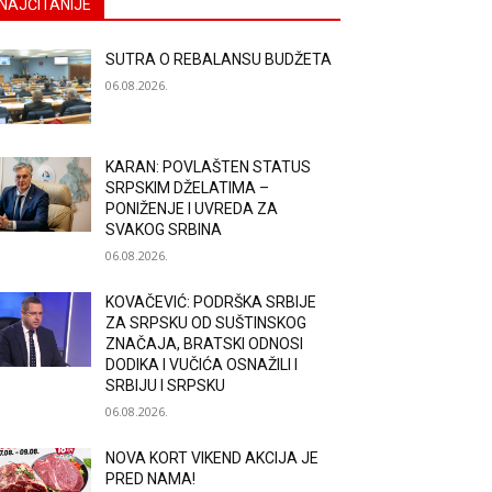
NAJČITANIJE
SUTRA O REBALANSU BUDŽETA
06.08.2026.
KARAN: POVLAŠTEN STATUS
SRPSKIM DŽELATIMA –
PONIŽENJE I UVREDA ZA
SVAKOG SRBINA
06.08.2026.
KOVAČEVIĆ: PODRŠKA SRBIJE
ZA SRPSKU OD SUŠTINSKOG
ZNAČAJA, BRATSKI ODNOSI
DODIKA I VUČIĆA OSNAŽILI I
SRBIJU I SRPSKU
06.08.2026.
NOVA KORT VIKEND AKCIJA JE
PRED NAMA!