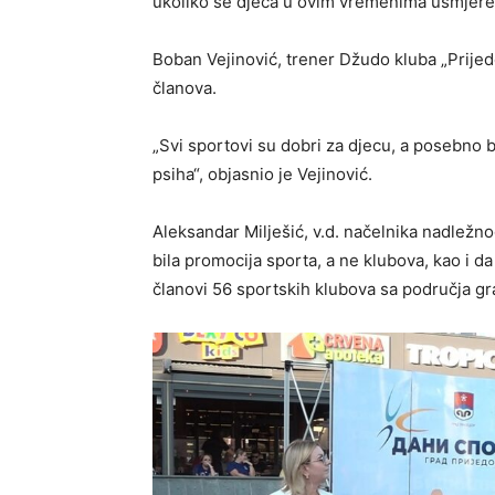
ukoliko se djeca u ovim vremenima usmjere 
Boban Vejinović, trener Džudo kluba „Prijedo
članova.
„Svi sportovi su dobri za djecu, a posebno bi
psiha“, objasnio je Vejinović.
Aleksandar Milješić, v.d. načelnika nadležno
bila promocija sporta, a ne klubova, kao i 
članovi 56 sportskih klubova sa područja gr