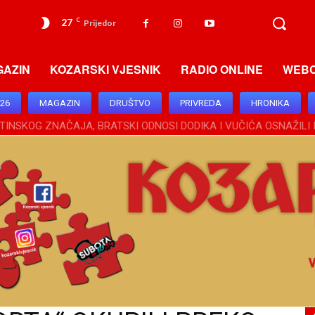
27
C
Prijedor
GAZIN
KOZARSKI VJESNIK
RADIO ONLINE
WEB
026
MAGAZIN
DRUŠTVO
PRIVREDA
HRONIKA