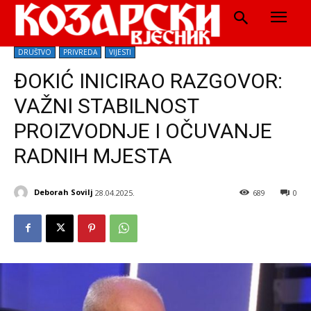
DRUŠTVO
PRIVREDA
VIJESTI
ĐOKIĆ INICIRAO RAZGOVOR:
VAŽNI STABILNOST
PROIZVODNJE I OČUVANJE
RADNIH MJESTA
Deborah Sovilj
28.04.2025.
689
0