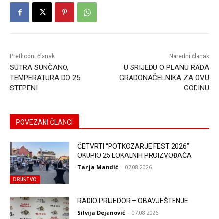
Prethodni članak
Naredni članak
SUTRA SUNČANO,
U SRIJEDU O PLANU RADA
TEMPERATURA DO 25
GRADONAČELNIKA ZA OVU
STEPENI
GODINU
POVEZANI ČLANCI
ČETVRTI “POTKOZARJE FEST 2026”
OKUPIO 25 LOKALNIH PROIZVOĐAČA
Tanja Mandić
-
07.08.2026.
DRUŠTVO
RADIO PRIJEDOR – OBAVJEŠTENJE
Silvija Dejanović
-
07.08.2026.