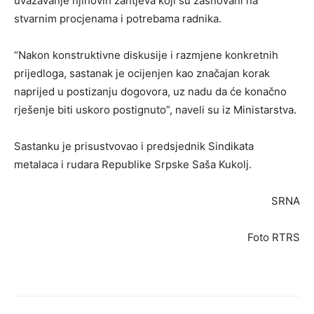
uvažavanje njihovih zahtjeva koji su zasnovani na
stvarnim procjenama i potrebama radnika.
“Nakon konstruktivne diskusije i razmjene konkretnih
prijedloga, sastanak je ocijenjen kao značajan korak
naprijed u postizanju dogovora, uz nadu da će konačno
rješenje biti uskoro postignuto”, naveli su iz Ministarstva.
Sastanku je prisustvovao i predsjednik Sindikata
metalaca i rudara Republike Srpske Saša Kukolj.
SRNA
Foto RTRS