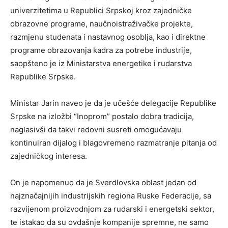
univerzitetima u Republici Srpskoj kroz zajedničke
obrazovne programe, naučnoistraživačke projekte,
razmjenu studenata i nastavnog osoblja, kao i direktne
programe obrazovanja kadra za potrebe industrije,
saopšteno je iz Ministarstva energetike i rudarstva
Republike Srpske.
Ministar Jarin naveo je da je učešće delegacije Republike
Srpske na izložbi “Inoprom” postalo dobra tradicija,
naglasivši da takvi redovni susreti omogućavaju
kontinuiran dijalog i blagovremeno razmatranje pitanja od
zajedničkog interesa.
On je napomenuo da je Sverdlovska oblast jedan od
najznačajnijih industrijskih regiona Ruske Federacije, sa
razvijenom proizvodnjom za rudarski i energetski sektor,
te istakao da su ovdašnje kompanije spremne, ne samo