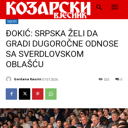
VIJESTI
ĐOKIĆ: SRPSKA ŽELI DA
GRADI DUGOROČNE ODNOSE
SA SVERDLOVSKOM
OBLAŠĆU
Gordana Kaurin
07.07.2026.
325
0