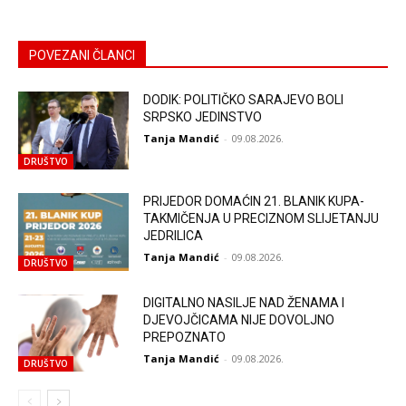
POVEZANI ČLANCI
DODIK: POLITIČKO SARAJEVO BOLI
SRPSKO JEDINSTVO
Tanja Mandić
-
09.08.2026.
DRUŠTVO
PRIJEDOR DOMAĆIN 21. BLANIK KUPA-
TAKMIČENJA U PRECIZNOM SLIJETANJU
JEDRILICA
Tanja Mandić
-
09.08.2026.
DRUŠTVO
DIGITALNO NASILJE NAD ŽENAMA I
DJEVOJČICAMA NIJE DOVOLJNO
PREPOZNATO
Tanja Mandić
-
09.08.2026.
DRUŠTVO