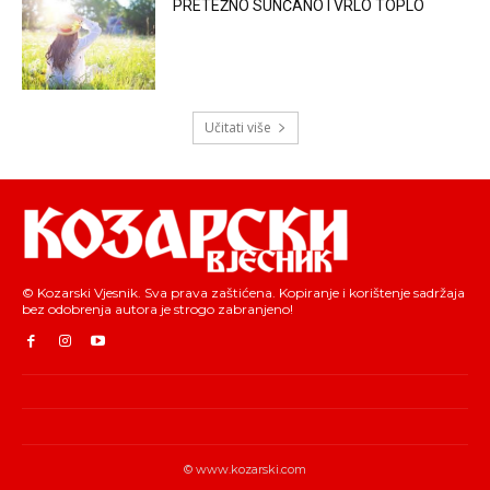
PRETEŽNO SUNČANO I VRLO TOPLO
Učitati više
© Kozarski Vjesnik. Sva prava zaštićena. Kopiranje i korištenje sadržaja
bez odobrenja autora je strogo zabranjeno!
© www.kozarski.com