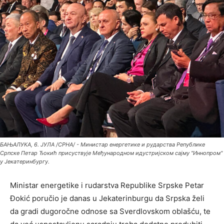
БАЊАЛУКА, 6. ЈУЛА /СРНА/ - Министар енергетике и рударства Републике
Српске Петар Ђокић присуствује Међународном идустријском сајму "Иннопром"
у Јекатеринбургу.
Ministar energetike i rudarstva Republike Srpske Petar
Đokić poručio je danas u Jekaterinburgu da Srpska želi
da gradi dugoročne odnose sa Sverdlovskom oblašću, te