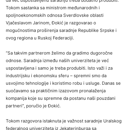
da već uspostavljenu saradnju treba dodatno produbiti.
Tokom sastanka sa ministrom međunarodnih i
spoljnoekonomskih odnosa Sverdlovske oblasti
Vjačeslavom Jarinom, Đokić je razgovarao o
mogućnostima proširenja saradnje Republike Srpske i
ovog regiona u Ruskoj Federaciji.
“Sa takvim partnerom želimo da gradimo dugoročne
odnose. Saradnja između naših univerziteta je već
uspostavljena i samo je treba produbiti. Isto važi i za
industrijsku i ekonomsku sferu – spremni smo da
usvojimo tehnologije i koristimo robu i usluge. Danas se
suočavamo sa praktičnim izazovom pronalaženja
kompanija koje su spremne da postanu naši pouzdani
partneri”, poručio je Đokić.
Tokom razgovora istaknuta je važnost saradnje Uralskog
federalnog univerziteta iz Jekaterinburga sa