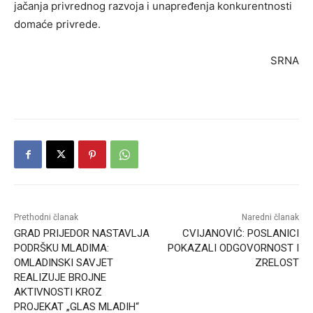
jačanja privrednog razvoja i unapređenja konkurentnosti
domaće privrede.
SRNA
Prethodni članak
Naredni članak
GRAD PRIJEDOR NASTAVLJA
CVIJANOVIĆ: POSLANICI
PODRŠKU MLADIMA:
POKAZALI ODGOVORNOST I
OMLADINSKI SAVJET
ZRELOST
REALIZUJE BROJNE
AKTIVNOSTI KROZ
PROJEKAT „GLAS MLADIH“