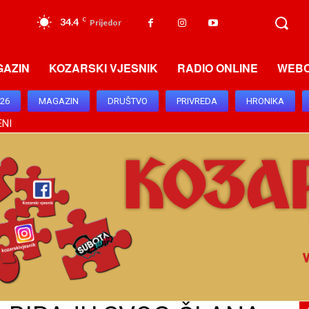
34.4
C
Prijedor
GAZIN
KOZARSKI VJESNIK
RADIO ONLINE
WEB
026
MAGAZIN
DRUŠTVO
PRIVREDA
HRONIKA
ENI