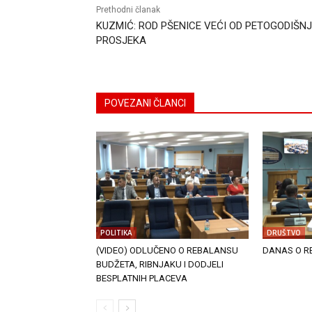
Prethodni članak
KUZMIĆ: ROD PŠENICE VEĆI OD PETOGODIŠN
PROSJEKA
POVEZANI ČLANCI
POLITIKA
DRUŠTVO
(VIDEO) ODLUČENO O REBALANSU
DANAS O R
BUDŽETA, RIBNJAKU I DODJELI
BESPLATNIH PLACEVA