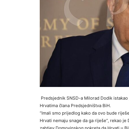
Predsjednik SNSD-a Milorad Dodik istakao j
Hrvatima člana Predsjedništva BiH.
“Imali smo prijedlog kako da ovo bude riješe
Hrvati nemaju snage da ga riješe”, rekao je
zahtjev Domovinskog pokreta da Hrvati u BiH