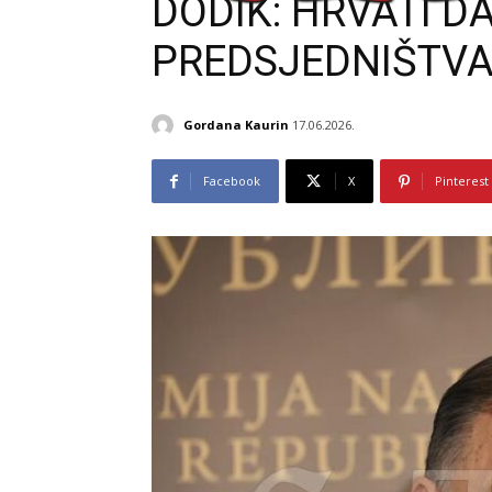
DODIK: HRVATI D
PREDSJEDNIŠTVA
Gordana Kaurin
17.06.2026.
Facebook
X
Pinterest