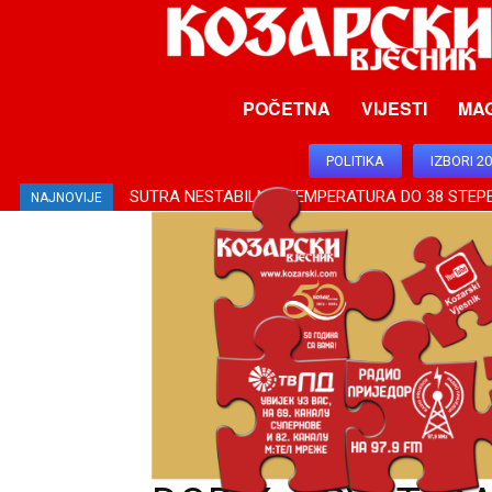
POČETNA
VIJESTI
MA
POLITIKA
IZBORI 2
SUTRA NESTABILNO, TEMPERATURA DO 38 STEP
NAJNOVIJE