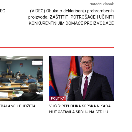
Naredni članak
JEG
(VIDEO) Obuka o deklarisanju prehrambenih
proizvoda: ZAŠTITITI POTROŠAČE I UČINITI
KONKURENTNIJIM DOMAĆE PROIZVOĐAČE
POLITIKA
EBALANSU BUDŽETA
VUČIĆ: REPUBLIKA SRPSKA NIKADA
NIJE OSTAVILA SRBIJU NA CEDILU