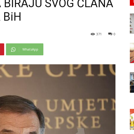
A BIRAJU SVOG ČLANA
 BiH
371
0
WhatsApp