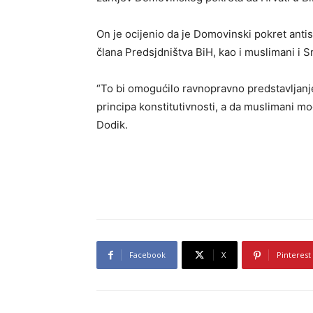
On je ocijenio da je Domovinski pokret antisr
člana Predsjdništva BiH, kao i muslimani i Sr
“To bi omogućilo ravnopravno predstavljanj
principa konstitutivnosti, a da muslimani mog
Dodik.
Facebook
X
Pinterest