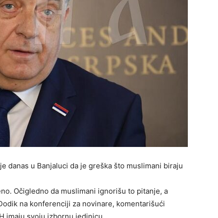
e danas u Banjaluci da je greška što muslimani biraju
no. Očigledno da muslimani ignorišu to pitanje, a
 Dodik na konferenciji za novinare, komentarišući
 imaju svoju izbornu jedinicu.