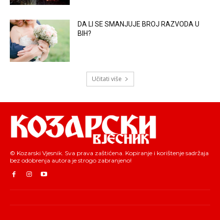
DA LI SE SMANJUJE BROJ RAZVODA U
BIH?
Učitati više
© Kozarski Vjesnik. Sva prava zaštićena. Kopiranje i korištenje sadržaja
bez odobrenja autora je strogo zabranjeno!