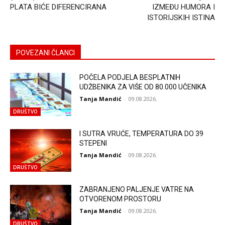
PLATA BIĆE DIFERENCIRANA
IZMEĐU HUMORA I
ISTORIJSKIH ISTINA
POVEZANI ČLANCI
POČELA PODJELA BESPLATNIH
UDŽBENIKA ZA VIŠE OD 80.000 UČENIKA
Tanja Mandić
-
09.08.2026.
DRUŠTVO
I SUTRA VRUĆE, TEMPERATURA DO 39
STEPENI
Tanja Mandić
-
09.08.2026.
DRUŠTVO
ZABRANJENO PALJENJE VATRE NA
OTVORENOM PROSTORU
Tanja Mandić
-
09.08.2026.
DRUŠTVO