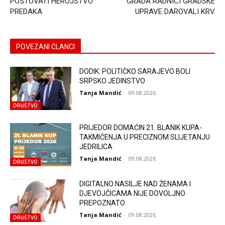
POŠTOVATI HEROJSTVO
GRADA RADNICI GRADSKE
PREDAKA
UPRAVE DAROVALI KRV
POVEZANI ČLANCI
DODIK: POLITIČKO SARAJEVO BOLI
SRPSKO JEDINSTVO
Tanja Mandić
-
09.08.2026.
DRUŠTVO
PRIJEDOR DOMAĆIN 21. BLANIK KUPA-
TAKMIČENJA U PRECIZNOM SLIJETANJU
JEDRILICA
Tanja Mandić
-
09.08.2026.
DRUŠTVO
DIGITALNO NASILJE NAD ŽENAMA I
DJEVOJČICAMA NIJE DOVOLJNO
PREPOZNATO
Tanja Mandić
-
09.08.2026.
DRUŠTVO