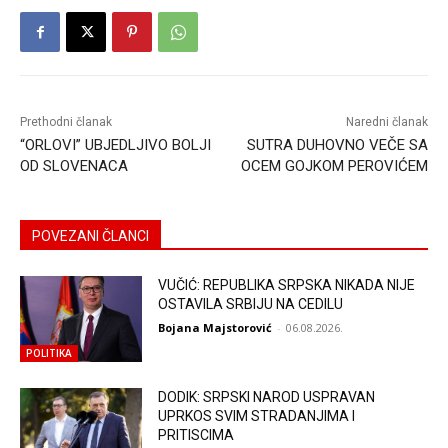
Prethodni članak
Naredni članak
“ORLOVI” UBJEDLJIVO BOLJI
SUTRA DUHOVNO VEČE SA
OD SLOVENACA
OCEM GOJKOM PEROVIĆEM
POVEZANI ČLANCI
VUČIĆ: REPUBLIKA SRPSKA NIKADA NIJE
OSTAVILA SRBIJU NA CEDILU
Bojana Majstorović
-
06.08.2026.
POLITIKA
DODIK: SRPSKI NAROD USPRAVAN
UPRKOS SVIM STRADANJIMA I
PRITISCIMA