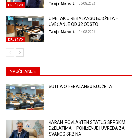
Tanja Mandić
-
05.08.2026.
DRUŠTVO
U PETAK O REBALANSU BUDŽETA –
UVEĆANJE OD 32 ODSTO
Tanja Mandić
-
04.08.2026.
DRUŠTVO
NAJČITANIJE
SUTRA O REBALANSU BUDŽETA
KARAN: POVLAŠTEN STATUS SRPSKIM
DŽELATIMA – PONIŽENJE I UVREDA ZA
SVAKOG SRBINA