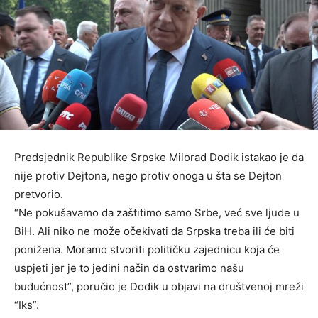
Predsjednik Republike Srpske Milorad Dodik istakao je da
nije protiv Dejtona, nego protiv onoga u šta se Dejton
pretvorio.
“Ne pokušavamo da zaštitimo samo Srbe, već sve ljude u
BiH. Ali niko ne može očekivati da Srpska treba ili će biti
ponižena. Moramo stvoriti političku zajednicu koja će
uspjeti jer je to jedini način da ostvarimo našu
budućnost”, poručio je Dodik u objavi na društvenoj mreži
“Iks”.