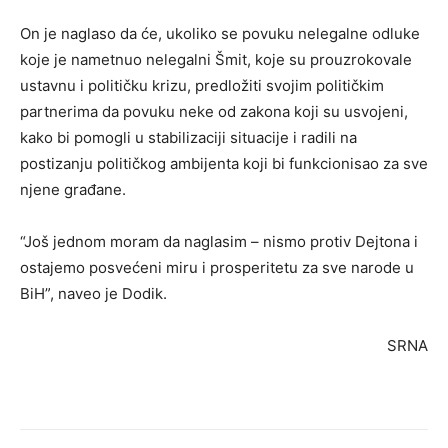
On je naglaso da će, ukoliko se povuku nelegalne odluke
koje je nametnuo nelegalni Šmit, koje su prouzrokovale
ustavnu i političku krizu, predložiti svojim političkim
partnerima da povuku neke od zakona koji su usvojeni,
kako bi pomogli u stabilizaciji situacije i radili na
postizanju političkog ambijenta koji bi funkcionisao za sve
njene građane.
“Još jednom moram da naglasim – nismo protiv Dejtona i
ostajemo posvećeni miru i prosperitetu za sve narode u
BiH”, naveo je Dodik.
SRNA