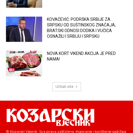
KOVAČEVIĆ: PODRŠKA SRBIJE ZA
SRPSKU OD SUŠTINSKOG ZNAČAJA,
BRATSKI ODNOSI DODIKA I VUČIĆA
OSNAŽILI I SRBIJU I SRPSKU
NOVA KORT VIKEND AKCIJA JE PRED
NAMA!
Učitati više
© Kozarski Vjesnik. Sva prava zaštićena. Kopiranje i korištenje sadržaja