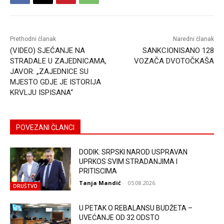
Prethodni članak
Naredni članak
(VIDEO) SJEĆANJE NA
SANKCIONISANO 128
STRADALE U ZAJEDNICAMA,
VOZAČA DVOTOČKAŠA
JAVOR: „ZAJEDNICE SU
MJESTO GDJE JE ISTORIJA
KRVLJU ISPISANA“
POVEZANI ČLANCI
DODIK: SRPSKI NAROD USPRAVAN
UPRKOS SVIM STRADANJIMA I
PRITISCIMA
Tanja Mandić
-
05.08.2026.
DRUŠTVO
U PETAK O REBALANSU BUDŽETA –
UVEĆANJE OD 32 ODSTO