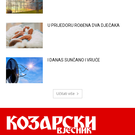
U PRIJEDORU ROĐENA DVA DJEČAKA
I DANAS SUNČANO I VRUĆE
Učitati više