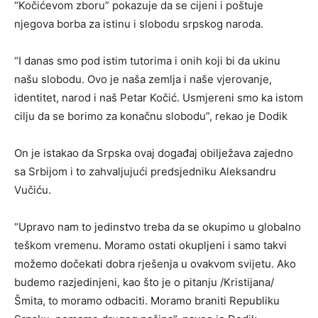
“Kočićevom zboru” pokazuje da se cijeni i poštuje
njegova borba za istinu i slobodu srpskog naroda.
“I danas smo pod istim tutorima i onih koji bi da ukinu
našu slobodu. Ovo je naša zemlja i naše vjerovanje,
identitet, narod i naš Petar Kočić. Usmjereni smo ka istom
cilju da se borimo za konačnu slobodu”, rekao je Dodik
On je istakao da Srpska ovaj događaj obilježava zajedno
sa Srbijom i to zahvaljujući predsjedniku Aleksandru
Vučiću.
“Upravo nam to jedinstvo treba da se okupimo u globalno
teškom vremenu. Moramo ostati okupljeni i samo takvi
možemo dočekati dobra rješenja u ovakvom svijetu. Ako
budemo razjedinjeni, kao što je o pitanju /Kristijana/
Šmita, to moramo odbaciti. Moramo braniti Republiku