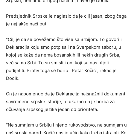
Srpsku, nemamo drugog načina”, naveo je Dodik.
Predsjednik Srpske je naglasio da je cilj jasan, zbog čega
je najlakše naći put.
“Cilj je da se povežemo što više sa Srbijom. To govori i
Deklaracija koju smo potpisali na Sverpskom saboru, u
kojoj se kaže da nema bosanskih ili nekih drugih Srba,
već samo Srbi. To su smislili oni koji su nas htjeli
podijeliti. Protiv toga se borio i Petar Kočić”, rekao je
Dodik.
On je napomenuo da je Deklaracija najsnažniji dokument
savremene srpske istorije, te ukazao da je borba za
očuvanje srpskog jezika jedan od prioriteta.
“Ne sumnjam u Srbiju i njeno rukovodstvo, ne sumnjam u
naš srpski narod. Kočić nas je učio kako treba istrajati. Ko