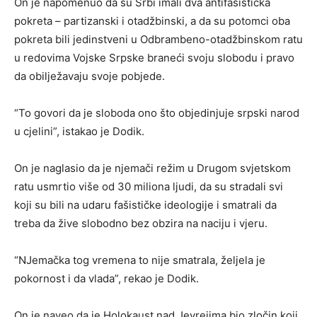
On je napomenuo da su Srbi imali dva antifašistička
pokreta – partizanski i otadžbinski, a da su potomci oba
pokreta bili jedinstveni u Odbrambeno-otadžbinskom ratu
u redovima Vojske Srpske braneći svoju slobodu i pravo
da obilježavaju svoje pobjede.
“To govori da je sloboda ono što objedinjuje srpski narod
u cjelini”, istakao je Dodik.
On je naglasio da je njemači režim u Drugom svjetskom
ratu usmrtio više od 30 miliona ljudi, da su stradali svi
koji su bili na udaru fašističke ideologije i smatrali da
treba da žive slobodno bez obzira na naciju i vjeru.
“NJemačka tog vremena to nije smatrala, željela je
pokornost i da vlada”, rekao je Dodik.
On je naveo da je Holokaust nad Jevrejima bio zločin koji