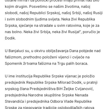
ostane mirna i da politički procesi imaju primat nad bilo
kojim drugim. Posvetimo se našim životima, našoj
slobodi, našoj Republici Srpskoj, našoj Srbiji, našoj Rusiji
i svim slobodnim ljudima svijeta. Neka živi Republika
Srpska, sjećanje na stradale u svim ratovima, koje je za
nas bolno. Neka živi Srbija, neka živi Rusija!”, poručio je
Dodik.
U Banjaluci su, u okviru obilježavanja Dana pobjede nad
fašizmom, prethodno položeni vijenci i cvijeće na
Spomenik žrtvama fašizma na Trgu palih boraca.
U ime institucija Republike Srpske vijenac je položio
predsjednik Republike Srpske Milorad Dodik, u pratnji
srpskog člana Predsjedništva BiH Željke Cvijanović,
predsjednika Narodne skupštine Srpske Nenada
Stevandića i predsjednika Odbora Vlade Republike
Srpske za njegovanje tradicije oslobodilačkih ratova