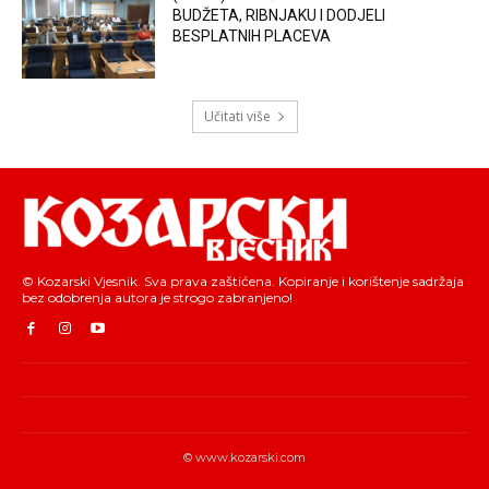
BUDŽETA, RIBNJAKU I DODJELI
BESPLATNIH PLACEVA
Učitati više
© Kozarski Vjesnik. Sva prava zaštićena. Kopiranje i korištenje sadržaja
bez odobrenja autora je strogo zabranjeno!
© www.kozarski.com