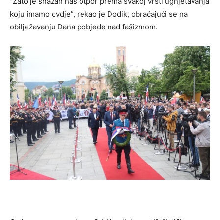
“Zato je snažan naš otpor prema svakoj vrsti ugnjetavanja
koju imamo ovdje”, rekao je Dodik, obraćajući se na
obilježavanju Dana pobjede nad fašizmom.