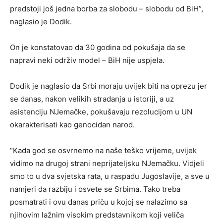
predstoji još jedna borba za slobodu – slobodu od BiH”,
naglasio je Dodik.
On je konstatovao da 30 godina od pokušaja da se
napravi neki održiv model – BiH nije uspjela.
Dodik je naglasio da Srbi moraju uvijek biti na oprezu jer
se danas, nakon velikih stradanja u istoriji, a uz
asistenciju NJemačke, pokušavaju rezolucijom u UN
okarakterisati kao genocidan narod.
“Kada god se osvrnemo na naše teško vrijeme, uvijek
vidimo na drugoj strani neprijateljsku NJemačku. Vidjeli
smo to u dva svjetska rata, u raspadu Jugoslavije, a sve u
namjeri da razbiju i osvete se Srbima. Tako treba
posmatrati i ovu danas priču u kojoj se nalazimo sa
njihovim lažnim visokim predstavnikom koji veliča