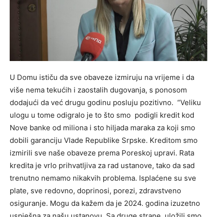
U Domu ističu da sve obaveze izmiruju na vrijeme i da
više nema tekućih i zaostalih dugovanja, s ponosom
dodajući da već drugu godinu posluju pozitivno. “Veliku
ulogu u tome odigralo je to što smo podigli kredit kod
Nove banke od miliona i sto hiljada maraka za koji smo
dobili garanciju Vlade Republike Srpske. Kreditom smo
izmirili sve naše obaveze prema Poreskoj upravi. Rata
kredita je vrlo prihvatljiva za rad ustanove, tako da sad
trenutno nemamo nikakvih problema. Isplaćene su sve
plate, sve redovno, doprinosi, porezi, zdravstveno
osiguranje. Mogu da kažem da je 2024. godina izuzetno
uspješna za našu ustanovu. Sa druge strane, uložili smo