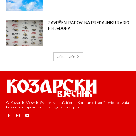
ZAVRŠENI RADOVI NA PREDAJNIKU RADIO
PRIJEDORA
Učitati više
© Kozarski Vjesnik. Sva prava zaštićena. Kopiranje i korištenje sadržaja
bez odobrenja autora je strogo zabranjeno!