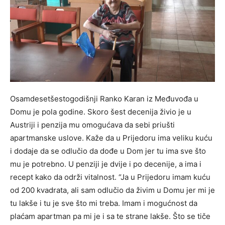
Osamdesetšestogodišnji Ranko Karan iz Međuvođa u
Domu je pola godine. Skoro šest decenija živio je u
Austriji i penzija mu omogućava da sebi priušti
apartmanske uslove. Kaže da u Prijedoru ima veliku kuću
i dodaje da se odlučio da dođe u Dom jer tu ima sve što
mu je potrebno. U penziji je dvije i po decenije, a ima i
recept kako da održi vitalnost. “Ja u Prijedoru imam kuću
od 200 kvadrata, ali sam odlučio da živim u Domu jer mi je
tu lakše i tu je sve što mi treba. Imam i mogućnost da
plaćam apartman pa mi je i sa te strane lakše. Što se tiče