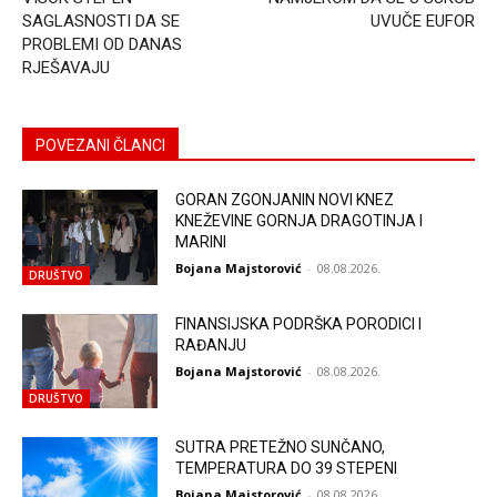
SAGLASNOSTI DA SE
UVUČE EUFOR
PROBLEMI OD DANAS
RJEŠAVAJU
POVEZANI ČLANCI
GORAN ZGONJANIN NOVI KNEZ
KNEŽEVINE GORNJA DRAGOTINJA I
MARINI
Bojana Majstorović
-
08.08.2026.
DRUŠTVO
FINANSIJSKA PODRŠKA PORODICI I
RAĐANJU
Bojana Majstorović
-
08.08.2026.
DRUŠTVO
SUTRA PRETEŽNO SUNČANO,
TEMPERATURA DO 39 STEPENI
Bojana Majstorović
-
08.08.2026.