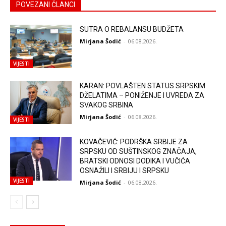
POVEZANI ČLANCI
SUTRA O REBALANSU BUDŽETA
Mirjana Šodić
-
06.08.2026.
VIJESTI
KARAN: POVLAŠTEN STATUS SRPSKIM
DŽELATIMA – PONIŽENJE I UVREDA ZA
SVAKOG SRBINA
Mirjana Šodić
-
06.08.2026.
VIJESTI
KOVAČEVIĆ: PODRŠKA SRBIJE ZA
SRPSKU OD SUŠTINSKOG ZNAČAJA,
BRATSKI ODNOSI DODIKA I VUČIĆA
OSNAŽILI I SRBIJU I SRPSKU
VIJESTI
Mirjana Šodić
-
06.08.2026.