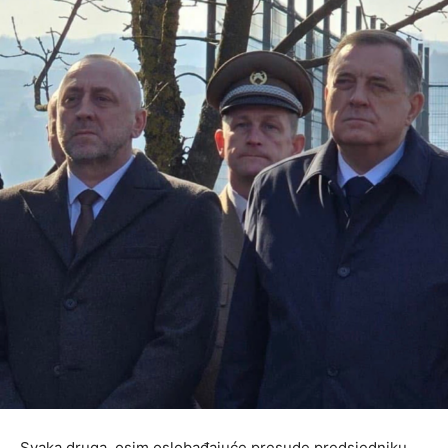
Svaka druga, osim oslobađajuće presude predsjedniku