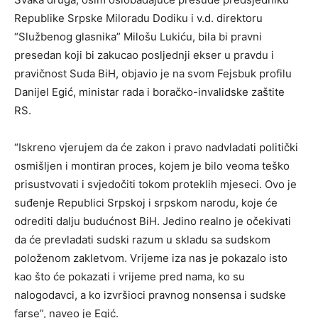
Republike Srpske Miloradu Dodiku i v.d. direktoru
“Službenog glasnika” Milošu Lukiću, bila bi pravni
presedan koji bi zakucao posljednji ekser u pravdu i
pravičnost Suda BiH, objavio je na svom Fejsbuk profilu
Danijel Egić, ministar rada i boračko-invalidske zaštite
RS.
“Iskreno vjerujem da će zakon i pravo nadvladati politički
osmišljen i montiran proces, kojem je bilo veoma teško
prisustvovati i svjedočiti tokom proteklih mjeseci. Ovo je
suđenje Republici Srpskoj i srpskom narodu, koje će
odrediti dalju budućnost BiH. Jedino realno je očekivati
da će prevladati sudski razum u skladu sa sudskom
položenom zakletvom. Vrijeme iza nas je pokazalo isto
kao što će pokazati i vrijeme pred nama, ko su
nalogodavci, a ko izvršioci pravnog nonsensa i sudske
farse”, naveo je Egić.