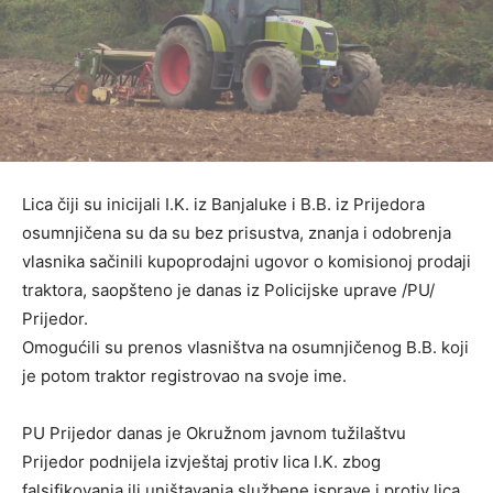
Lica čiji su inicijali I.K. iz Banjaluke i B.B. iz Prijedora
osumnjičena su da su bez prisustva, znanja i odobrenja
vlasnika sačinili kupoprodajni ugovor o komisionoj prodaji
traktora, saopšteno je danas iz Policijske uprave /PU/
Prijedor.
Omogućili su prenos vlasništva na osumnjičenog B.B. koji
je potom traktor registrovao na svoje ime.
PU Prijedor danas je Okružnom javnom tužilaštvu
Prijedor podnijela izvještaj protiv lica I.K. zbog
falsifikovanja ili uništavanja službene isprave i protiv lica