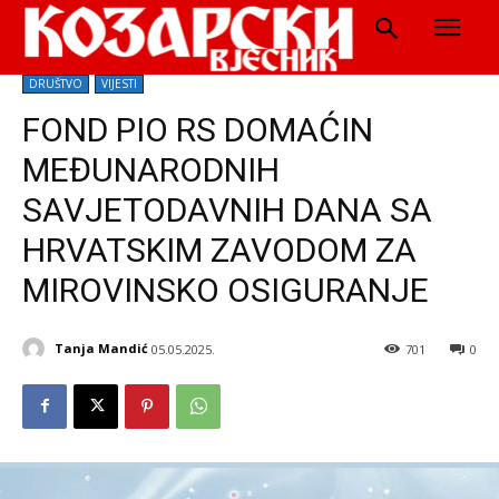
DRUŠTVO
VIJESTI
FOND PIO RS DOMAĆIN
MEĐUNARODNIH
SAVJETODAVNIH DANA SA
HRVATSKIM ZAVODOM ZA
MIROVINSKO OSIGURANJE
Tanja Mandić
05.05.2025.
701
0