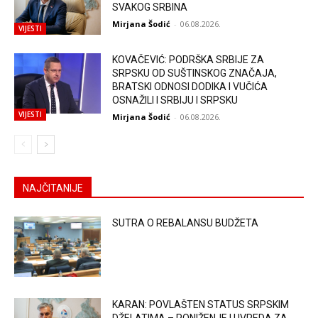
SVAKOG SRBINA
Mirjana Šodić
-
06.08.2026.
VIJESTI
KOVAČEVIĆ: PODRŠKA SRBIJE ZA
SRPSKU OD SUŠTINSKOG ZNAČAJA,
BRATSKI ODNOSI DODIKA I VUČIĆA
OSNAŽILI I SRBIJU I SRPSKU
VIJESTI
Mirjana Šodić
-
06.08.2026.
NAJČITANIJE
SUTRA O REBALANSU BUDŽETA
KARAN: POVLAŠTEN STATUS SRPSKIM