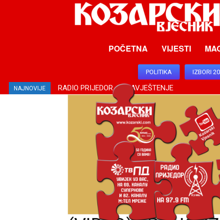
POČETNA
VIJESTI
MA
POLITIKA
IZBORI 2
RADIO PRIJEDOR – OBAVJEŠTENJE
SUTRA NESTABILNO, TEMPERATURA DO 38 STEP
NAJNOVIJE