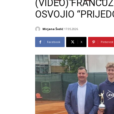
(VIDEO) FRANCUZ
OSVOJIO “PRIJED
Mirjana Šodić
17.05.2026.
Facebook
X
Pinterest