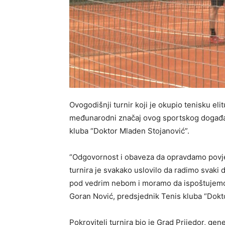
Ovogodišnji turnir koji je okupio tenisku eli
međunarodni značaj ovog sportskog događaja 
kluba “Doktor Mladen Stojanović”.
“Odgovornost i obaveza da opravdamo povje
turnira je svakako uslovilo da radimo svaki 
pod vedrim nebom i moramo da ispoštujemo 
Goran Nović, predsjednik Tenis kluba “Dokt
Pokrovitelj turnira bio je Grad Prijedor, gen