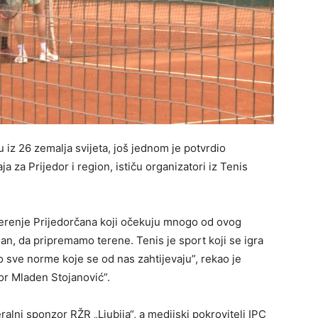
tu iz 26 zemalja svijeta, još jednom je potvrdio
za Prijedor i region, ističu organizatori iz Tenis
renje Prijedorčana koji očekuju mnogo od ovog
dan, da pripremamo terene. Tenis je sport koji se igra
sve norme koje se od nas zahtijevaju”, rekao je
or Mladen Stojanović”.
eralni sponzor RŽR „Ljubija“, a medijski pokrovitelj IPC