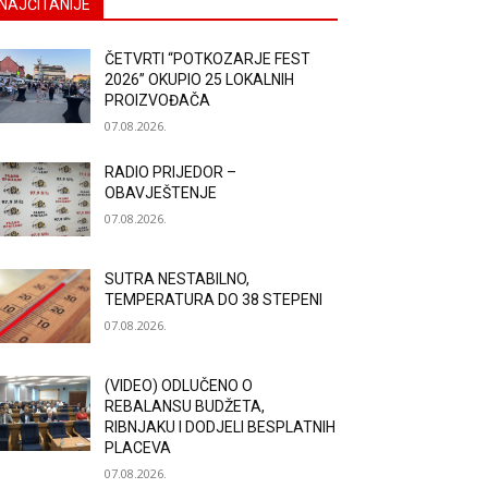
NAJČITANIJE
ČETVRTI “POTKOZARJE FEST
2026” OKUPIO 25 LOKALNIH
PROIZVOĐAČA
07.08.2026.
RADIO PRIJEDOR –
OBAVJEŠTENJE
07.08.2026.
SUTRA NESTABILNO,
TEMPERATURA DO 38 STEPENI
07.08.2026.
(VIDEO) ODLUČENO O
REBALANSU BUDŽETA,
RIBNJAKU I DODJELI BESPLATNIH
PLACEVA
07.08.2026.