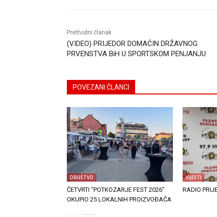
Prethodni članak
(VIDEO) PRIJEDOR DOMAĆIN DRŽAVNOG
PRVENSTVA BiH U SPORTSKOM PENJANJU
POVEZANI ČLANCI
DRUŠTVO
VIJESTI
ČETVRTI “POTKOZARJE FEST 2026”
RADIO PRIJ
OKUPIO 25 LOKALNIH PROIZVOĐAČA