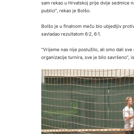
sam rekao u Hrvatskoj prije dvije sedmice 
publici”, rekao je Bolšo.
Bolšo je u finalnom meču bio ubjedljiv prot
savladao rezultatom 6:2, 6:1.
“Vrijeme nas nije poslužilo, ali smo dali sv
organizacije turnira, sve je bilo savršeno”, i