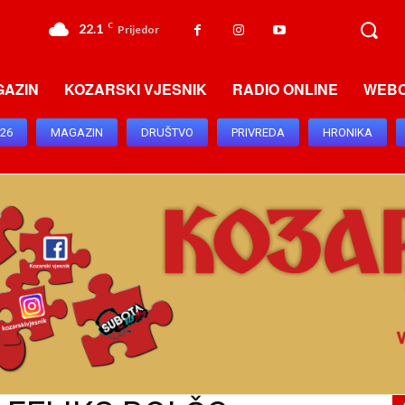
22.1
C
Prijedor
GAZIN
KOZARSKI VJESNIK
RADIO ONLINE
WEB
026
MAGAZIN
DRUŠTVO
PRIVREDA
HRONIKA
ENI