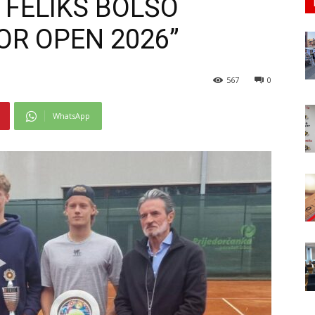
 FELIKS BOLŠO
OR OPEN 2026”
567
0
WhatsApp