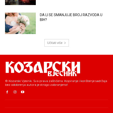
DA LI SE SMANJUJE BROJ RAZVODA U
BIH?
Učitati više
© Kozarski Vjesnik. Sva prava zaštićena. Kopiranje i korištenje sadržaja
bez odobrenja autora je strogo zabranjeno!