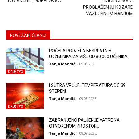
“IVO ANDRIĆ, NOBELOVAC”
INICIJATIVA O
PROGLAŠENJU KOZARE
VAZDUŠNOM BANJOM
POVEZANI ČLANCI
POČELA PODJELA BESPLATNIH
UDŽBENIKA ZA VIŠE OD 80.000 UČENIKA
Tanja Mandić
-
09.08.2026.
DRUŠTVO
I SUTRA VRUĆE, TEMPERATURA DO 39
STEPENI
Tanja Mandić
-
09.08.2026.
DRUŠTVO
ZABRANJENO PALJENJE VATRE NA
OTVORENOM PROSTORU
Tanja Mandić
-
09.08.2026.