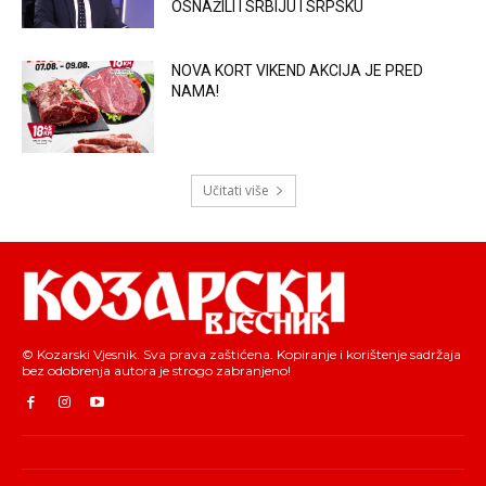
OSNAŽILI I SRBIJU I SRPSKU
NOVA KORT VIKEND AKCIJA JE PRED
NAMA!
Učitati više
© Kozarski Vjesnik. Sva prava zaštićena. Kopiranje i korištenje sadržaja
bez odobrenja autora je strogo zabranjeno!