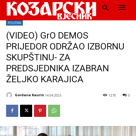
POLITIKA
(VIDEO) GrO DEMOS
PRIJEDOR ODRŽAO IZBORNU
SKUPŠTINU- ZA
PREDSJEDNIKA IZABRAN
ŽELJKO KARAJICA
Gordana Kaurin
14.04.2025.
1270
0