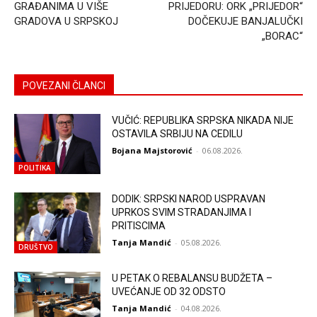
GRAĐANIMA U VIŠE
PRIJEDORU: ORK „PRIJEDOR“
GRADOVA U SRPSKOJ
DOČEKUJE BANJALUČKI
„BORAC“
POVEZANI ČLANCI
VUČIĆ: REPUBLIKA SRPSKA NIKADA NIJE
OSTAVILA SRBIJU NA CEDILU
Bojana Majstorović
-
06.08.2026.
POLITIKA
DODIK: SRPSKI NAROD USPRAVAN
UPRKOS SVIM STRADANJIMA I
PRITISCIMA
Tanja Mandić
-
05.08.2026.
DRUŠTVO
U PETAK O REBALANSU BUDŽETA –
UVEĆANJE OD 32 ODSTO
Tanja Mandić
-
04.08.2026.