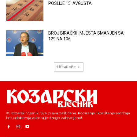
POSLIJE 15. AVGUSTA
BROJ BIRAČKIH MJESTA SMANJEN SA
129 NA 106
Učitati više
© Kozarski Vjesnik. Sva prava zaštićena. Kopiranje i korištenje sadržaja
bez odobrenja autora je strogo zabranjeno!