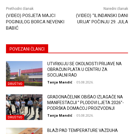
Prethodni članak
Naredni članak
(VIDEO) POSJETA MAJCI
(VIDEO) “ILINDANSKI DANI
POGINULOG BORCA NEVENKI
URIJA” POČINJU 29. JULA
BABIĆ
POVEZANI ČLANCI
UTVRĐUJU SE OKOLNOSTI PRIJAVE NA
OBRAČUN PLATA U CENTRU ZA
SOCIJALNI RAD
Tanja Mandić
-
05.08.2026.
DRUŠTVO
GRADONAČELNIK OBIŠAO IZLAGAČE NA
MANIFESTACIJI ” PLODOVI LJETA 2026”-
PODRŠKA DOMAĆOJ PROIZVODNJI
Tanja Mandić
-
05.08.2026.
DRUŠTVO
BLAŽI PAD TEMPERATURE VAZDUHA