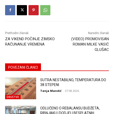
Prethodni članak
Naredni članak
ZA VIKEND POČINJE ZIMSKO
(VIDEO) PROMOVISAN
RAČUNANJE VREMENA
ROMAN MILKE VASIĆ
GLUŠAC
POVEZANI ČLANCI
SUTRA NESTABILNO, TEMPERATURA DO
38 STEPENI
Tanja Mandić
-
07.08.2026.
DRUŠTVO
ODLUČENO O REBALANSU BUDŽETA,
RIBNJAKU I DODJELI BESPLATNIH