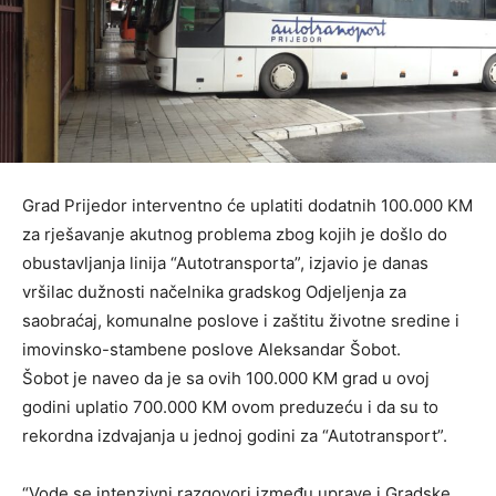
Grad Prijedor interventno će uplatiti dodatnih 100.000 KM
za rješavanje akutnog problema zbog kojih je došlo do
obustavljanja linija “Autotransporta”, izjavio je danas
vršilac dužnosti načelnika gradskog Odjeljenja za
saobraćaj, komunalne poslove i zaštitu životne sredine i
imovinsko-stambene poslove Aleksandar Šobot.
Šobot je naveo da je sa ovih 100.000 KM grad u ovoj
godini uplatio 700.000 KM ovom preduzeću i da su to
rekordna izdvajanja u jednoj godini za “Autotransport”.
“Vode se intenzivni razgovori između uprave i Gradske