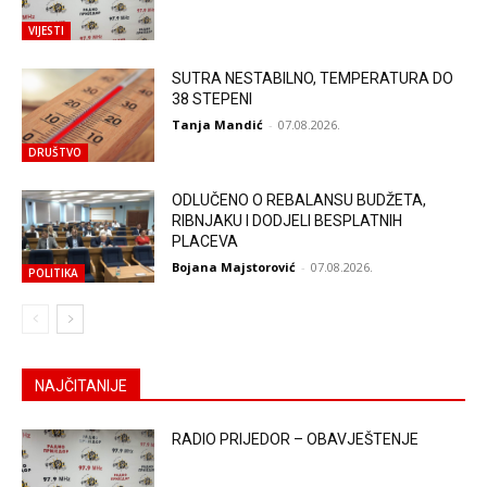
VIJESTI
SUTRA NESTABILNO, TEMPERATURA DO
38 STEPENI
Tanja Mandić
-
07.08.2026.
DRUŠTVO
ODLUČENO O REBALANSU BUDŽETA,
RIBNJAKU I DODJELI BESPLATNIH
PLACEVA
Bojana Majstorović
-
07.08.2026.
POLITIKA
NAJČITANIJE
RADIO PRIJEDOR – OBAVJEŠTENJE