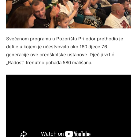
Svečanom programu u Pozorištu Prijedor prethodio je
defile u kojem je učestvovalo oko 160 djece 76.
generacije ove predškolske ustanove. Dječiji vrtić
„Radost“ trenutno pohađa 580 mališana.