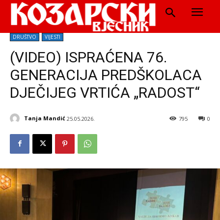
DRUŠTVO
VIJESTI
(VIDEO) ISPRAĆENA 76.
GENERACIJA PREDŠKOLACA
DJEČIJEG VRTIĆA „RADOST“
Tanja Mandić
25.05.2026.
795
0