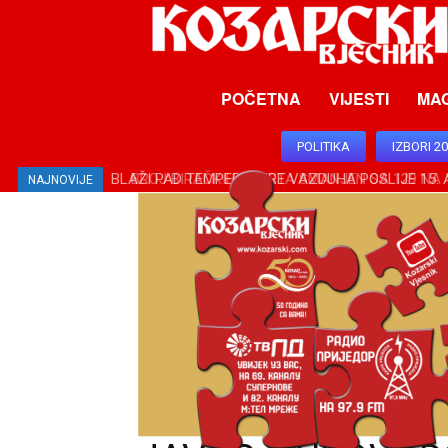
POČETNA
VIJESTI
MA
POLITIKA
IZBORI 2
BROJ BIRAČKIH MJESTA SMANJEN SA 129 NA 10
NAJNOVIJE