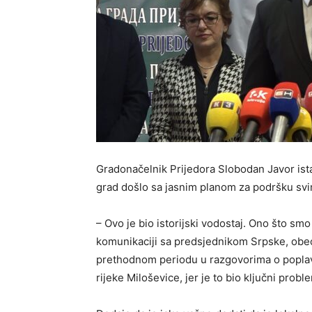
Gradonačelnik Prijedora Slobodan Јavor ist
grad došlo sa jasnim planom za podršku svi
– Ovo je bio istorijski vodostaj. Ono što sm
komunikaciji sa predsjednikom Srpske, obećan
prethodnom periodu u razgovorima o poplava
rijeke Miloševice, jer je to bio ključni probl