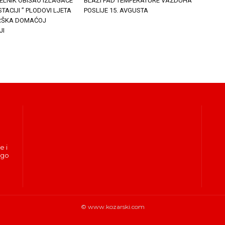
LNIK OBIŠAO IZLAGAČE
BLAŽI PAD TEMPERATURE VAZDUHA
TACIJI ” PLODOVI LJETA
POSLIJE 15. AVGUSTA
DRŠKA DOMAĆOJ
JI
e i
ogo
© www.kozarski.com