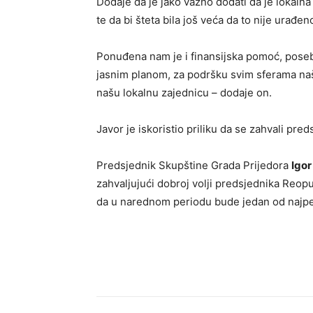
Dodaje da je jako važno dodati da je lokalna
te da bi šteta bila još veća da to nije urađen
Ponuđena nam je i finansijska pomoć, pose
jasnim planom, za podršku svim sferama naše
našu lokalnu zajednicu – dodaje on.
Јavor je iskoristio priliku da se zahvali pre
Predsjednik Skupštine Grada Prijedora
Igor
zahvaljujući dobroj volji predsjednika Reopub
da u narednom periodu bude jedan od najper