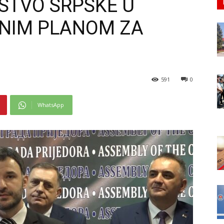
STVO SRPSKE U
SNIM PLANOM ZA
591
0
WhatsApp