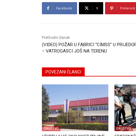
Facebook
X
Pinterest
Prethodni članak
(VIDEO) POŽAR U FABRICI “CIMSS” U PRIJEDO
– VATROGASCI JOŠ NA TERENU
POVEZANI ČLANCI
DRUŠTVO
DRUŠTVO