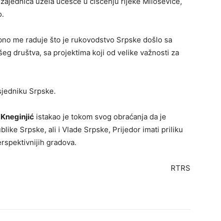
 zajednica uzela učešće u čišćenju rijeke Miloševice,
o.
bno me raduje što je rukovodstvo Srpske došlo sa
g društva, sa projektima koji od velike važnosti za
dsjedniku Srpske.
 Kneginjić
istakao je tokom svog obraćanja da je
like Srpske, ali i Vlade Srpske, Prijedor imati priliku
spektivnijih gradova.
RTRS