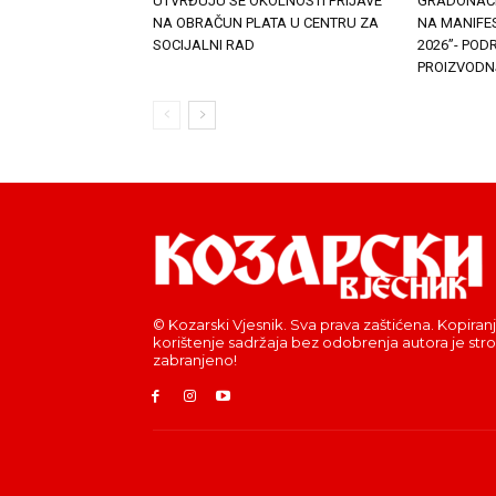
UTVRĐUJU SE OKOLNOSTI PRIJAVE
GRADONAČE
NA OBRAČUN PLATA U CENTRU ZA
NA MANIFES
SOCIJALNI RAD
2026”- PO
PROIZVODN
© Kozarski Vjesnik. Sva prava zaštićena. Kopiranj
korištenje sadržaja bez odobrenja autora je str
zabranjeno!