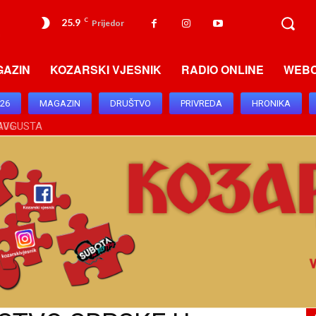
25.9
C
Prijedor
GAZIN
KOZARSKI VJESNIK
RADIO ONLINE
WEB
026
MAGAZIN
DRUŠTVO
PRIVREDA
HRONIKA
6