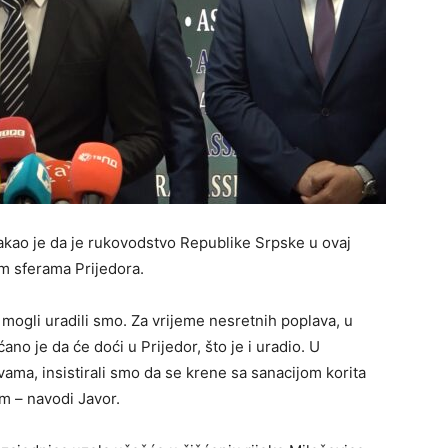
akao je da je rukovodstvo Republike Srpske u ovaj
m sferama Prijedora.
o mogli uradili smo. Za vrijeme nesretnih poplava, u
o je da će doći u Prijedor, što je i uradio. U
ma, insistirali smo da se krene sa sanacijom korita
em – navodi Јavor.