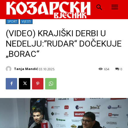
SPORT
VIJESTI
(VIDEO) KRAJIŠKI DERBI U
NEDELJU:”RUDAR“ DOČEKUJE
„BORAC“
Tanja Mandić
03.10.2025.
654
0