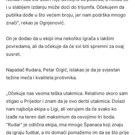
i u slabijem izdanju može doći do trijumfa. Očekujem da
publika dođe u što većem broju, jer nam podrška mnogo
znači“, rekao je Ognjenović.
On je dodao da u ekipi ima nekoliko igrača s lakšim
povredama, ali da očekuje da će svi biti spremni za ovaj
susret.
Napadač Rudara, Petar Gigić, istakao je da je svjestan
težine meča i kvaliteta protivnika.
„Očekuje nas veoma teška utakmica. Relativno skoro sam
stigao u Prijedor i znam da je ovo derbi utakmica. Dolazi
nam najbolja ekipa u Ligi, ali verujem da će svako ko
izađe na teren dati maksimum da osvojimo tri boda.
“Rudar” je odlična ekipa, ima mnogo Španaca koji znaju
da igraju fudbal, a mi domaći pomažemo im da se što prije