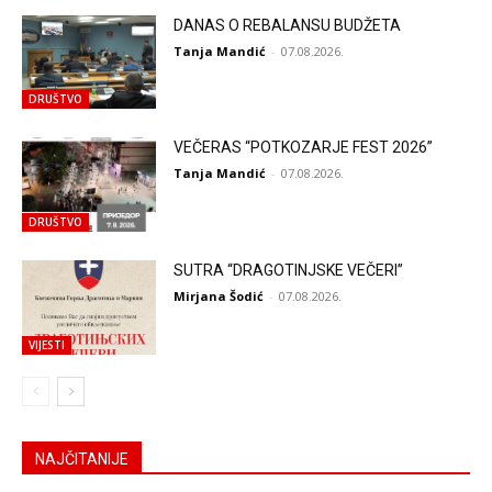
DANAS O REBALANSU BUDŽETA
Tanja Mandić
-
07.08.2026.
DRUŠTVO
VEČERAS “POTKOZARJE FEST 2026”
Tanja Mandić
-
07.08.2026.
DRUŠTVO
SUTRA “DRAGOTINJSKE VEČERI”
Mirjana Šodić
-
07.08.2026.
VIJESTI
NAJČITANIJE