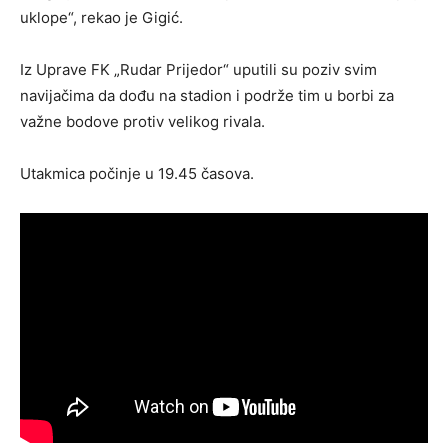
uklope“, rekao je Gigić.
Iz Uprave FK „Rudar Prijedor“ uputili su poziv svim
navijačima da dođu na stadion i podrže tim u borbi za
važne bodove protiv velikog rivala.
Utakmica počinje u 19.45 časova.