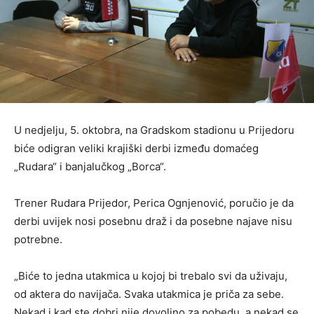
U nedjelju, 5. oktobra, na Gradskom stadionu u Prijedoru
biće odigran veliki krajiški derbi između domaćeg
„Rudara“ i banjalučkog „Borca“.
Trener Rudara Prijedor, Perica Ognjenović, poručio je da
derbi uvijek nosi posebnu draž i da posebne najave nisu
potrebne.
„Biće to jedna utakmica u kojoj bi trebalo svi da uživaju,
od aktera do navijača. Svaka utakmica je priča za sebe.
Nekad i kad ste dobri nije dovoljno za pobedu, a nekad se