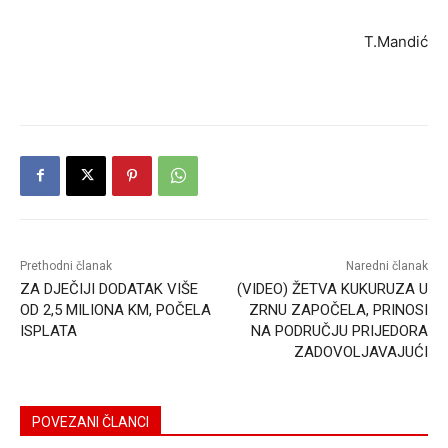
T.Mandić
Prethodni članak
Naredni članak
ZA DJEČIJI DODATAK VIŠE
(VIDEO) ŽETVA KUKURUZA U
OD 2,5 MILIONA KM, POČELA
ZRNU ZAPOČELA, PRINOSI
ISPLATA
NA PODRUČJU PRIJEDORA
ZADOVOLJAVAJUĆI
POVEZANI ČLANCI