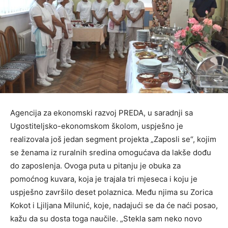
Agencija za ekonomski razvoj PREDA, u saradnji sa
Ugostiteljsko-ekonomskom školom, uspješno je
realizovala još jedan segment projekta „Zaposli se“, kojim
se ženama iz ruralnih sredina omogućava da lakše dođu
do zaposlenja. Ovoga puta u pitanju je obuka za
pomoćnog kuvara, koja je trajala tri mjeseca i koju je
uspješno završilo deset polaznica. Među njima su Zorica
Kokot i Ljiljana Milunić, koje, nadajući se da će naći posao,
kažu da su dosta toga naučile. „Stekla sam neko novo