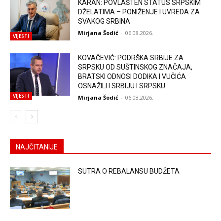
KARAN: POVLAŠTEN STATUS SRPSKIM
DŽELATIMA – PONIŽENJE I UVREDA ZA
SVAKOG SRBINA
Mirjana Šodić
-
06.08.2026.
VIJESTI
KOVAČEVIĆ: PODRŠKA SRBIJE ZA
SRPSKU OD SUŠTINSKOG ZNAČAJA,
BRATSKI ODNOSI DODIKA I VUČIĆA
OSNAŽILI I SRBIJU I SRPSKU
VIJESTI
Mirjana Šodić
-
06.08.2026.
NAJČITANIJE
SUTRA O REBALANSU BUDŽETA