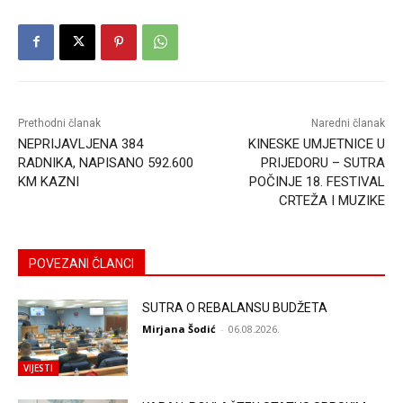
Prethodni članak
Naredni članak
NEPRIJAVLJENA 384
KINESKE UMJETNICE U
RADNIKA, NAPISANO 592.600
PRIJEDORU – SUTRA
KM KAZNI
POČINJE 18. FESTIVAL
CRTEŽA I MUZIKE
POVEZANI ČLANCI
SUTRA O REBALANSU BUDŽETA
Mirjana Šodić
-
06.08.2026.
VIJESTI