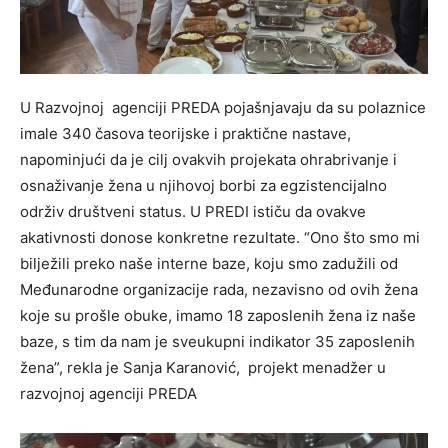
U Razvojnoj agenciji PREDA pojašnjavaju da su polaznice
imale 340 časova teorijske i praktične nastave,
napominjući da je cilj ovakvih projekata ohrabrivanje i
osnaživanje žena u njihovoj borbi za egzistencijalno
održiv društveni status. U PREDI ističu da ovakve
akativnosti donose konkretne rezultate. “Ono što smo mi
bilježili preko naše interne baze, koju smo zadužili od
Međunarodne organizacije rada, nezavisno od ovih žena
koje su prošle obuke, imamo 18 zaposlenih žena iz naše
baze, s tim da nam je sveukupni indikator 35 zaposlenih
žena”, rekla je Sanja Karanović, projekt menadžer u
razvojnoj agenciji PREDA