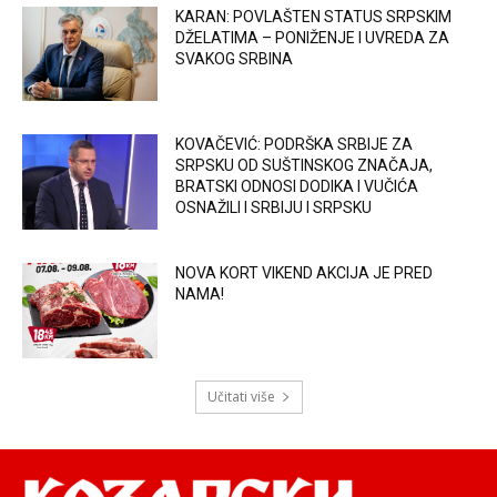
KARAN: POVLAŠTEN STATUS SRPSKIM
DŽELATIMA – PONIŽENJE I UVREDA ZA
SVAKOG SRBINA
KOVAČEVIĆ: PODRŠKA SRBIJE ZA
SRPSKU OD SUŠTINSKOG ZNAČAJA,
BRATSKI ODNOSI DODIKA I VUČIĆA
OSNAŽILI I SRBIJU I SRPSKU
NOVA KORT VIKEND AKCIJA JE PRED
NAMA!
Učitati više