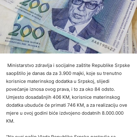
Ministarstvo zdravlja i socijalne zaštite Republike Srpske
saopštilo je danas da za 3.900 majki, koje su trenutno
korisnice materinskog dodatka u Srpskoj, slijedi
povećanje iznosa ovog prava, i to za oko 84 odsto.
Umjesto dosadašnjih 406 KM, korisnice materinskog
dodatka ubuduće će primati 746 KM, a za realizaciju ove
mjere u ovoj godini biće izdvojeno dodatnih 8.000.000
KM.
“Na ovaj način Vlada Republike Srpske nastavlja sa