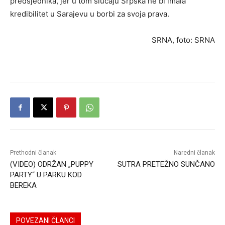
predsjednika, jer u tom slučaju Srpska ne bi imala
kredibilitet u Sarajevu u borbi za svoja prava.
SRNA, foto: SRNA
Prethodni članak
Naredni članak
(VIDEO) ODRŽAN „PUPPY
SUTRA PRETEŽNO SUNČANO
PARTY“ U PARKU KOD
BEREKA
POVEZANI ČLANCI