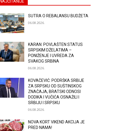
NAJČITANIJE
SUTRA O REBALANSU BUDŽETA
06.08.2026.
KARAN: POVLAŠTEN STATUS
SRPSKIM DŽELATIMA –
PONIŽENJE I UVREDA ZA
SVAKOG SRBINA
06.08.2026.
KOVAČEVIĆ: PODRŠKA SRBIJE
ZA SRPSKU OD SUŠTINSKOG
ZNAČAJA, BRATSKI ODNOSI
DODIKA I VUČIĆA OSNAŽILI I
SRBIJU I SRPSKU
06.08.2026.
NOVA KORT VIKEND AKCIJA JE
PRED NAMA!