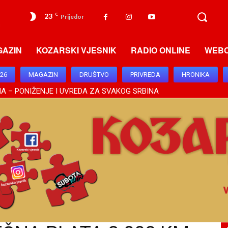
23
C
Prijedor
GAZIN
KOZARSKI VJESNIK
RADIO ONLINE
WEB
026
MAGAZIN
DRUŠTVO
PRIVREDA
HRONIKA
A – PONIŽENJE I UVREDA ZA SVAKOG SRBINA