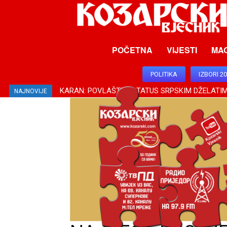
POČETNA
VIJESTI
MA
POLITIKA
IZBORI 2
KARAN: POVLAŠTEN STATUS SRPSKIM DŽELATIM
NAJNOVIJE