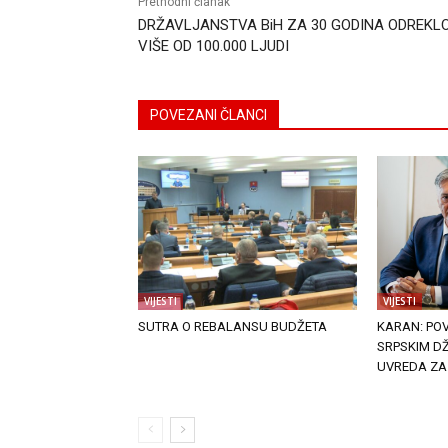
Prethodni članak
DRŽAVLJANSTVA BiH ZA 30 GODINA ODREKLO
VIŠE OD 100.000 LJUDI
POVEZANI ČLANCI
VIJESTI
VIJESTI
SUTRA O REBALANSU BUDŽETA
KARAN: PO
SRPSKIM DŽ
UVREDA ZA