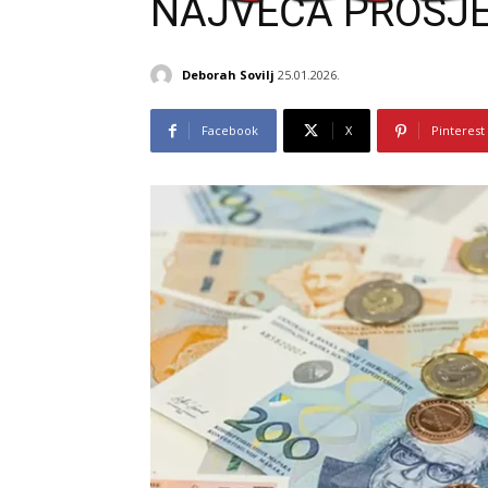
NAJVEĆA PROSJE
Deborah Sovilj
25.01.2026.
Facebook
X
Pinterest