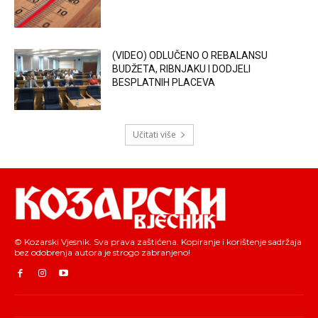
(VIDEO) ODLUČENO O REBALANSU
BUDŽETA, RIBNJAKU I DODJELI
BESPLATNIH PLACEVA
Učitati više
© Kozarski Vjesnik. Sva prava zaštićena. Kopiranje i korištenje sadržaja
bez odobrenja autora je strogo zabranjeno!