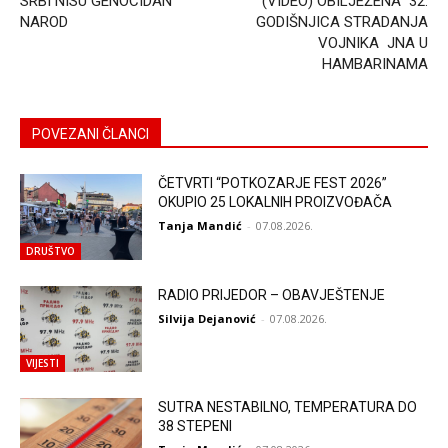
SRBI NISU GENOCIDAN
(VIDEO) OBILJEŽENA 32.
NAROD
GODIŠNJICA STRADANJA
VOJNIKA JNA U
HAMBARINAMA
POVEZANI ČLANCI
ČETVRTI “POTKOZARJE FEST 2026”
OKUPIO 25 LOKALNIH PROIZVOĐAČA
Tanja Mandić
-
07.08.2026.
DRUŠTVO
RADIO PRIJEDOR – OBAVJEŠTENJE
Silvija Dejanović
-
07.08.2026.
VIJESTI
SUTRA NESTABILNO, TEMPERATURA DO
38 STEPENI