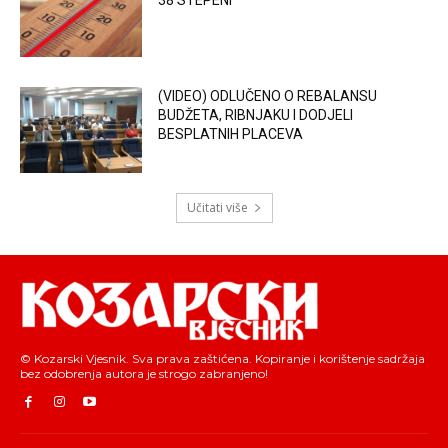
(VIDEO) ODLUČENO O REBALANSU
BUDŽETA, RIBNJAKU I DODJELI
BESPLATNIH PLACEVA
Učitati više
© Kozarski Vjesnik. Sva prava zaštićena. Kopiranje i korištenje sadržaja
bez odobrenja autora je strogo zabranjeno!