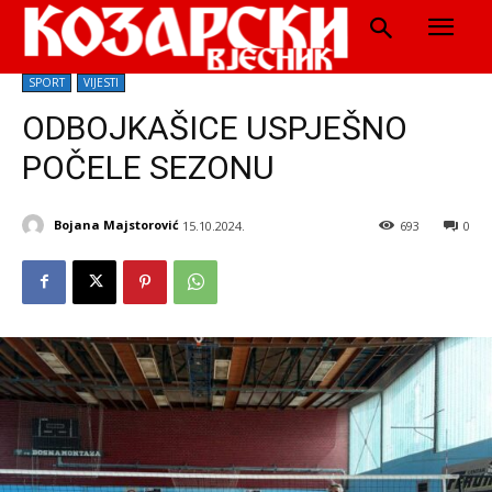
SPORT
VIJESTI
ODBOJKAŠICE USPJEŠNO
POČELE SEZONU
Bojana Majstorović
15.10.2024.
693
0