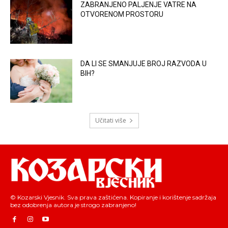
ZABRANJENO PALJENJE VATRE NA
OTVORENOM PROSTORU
DA LI SE SMANJUJE BROJ RAZVODA U
BIH?
Učitati više
© Kozarski Vjesnik. Sva prava zaštićena. Kopiranje i korištenje sadržaja
bez odobrenja autora je strogo zabranjeno!