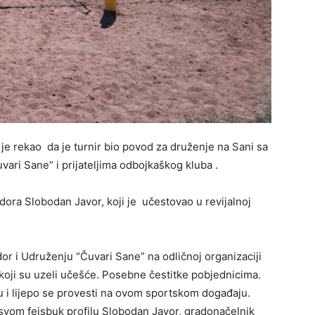
e rekao da je turnir bio povod za druženje na Sani sa
vari Sane“ i prijateljima odbojkaškog kluba .
dora Slobodan Javor, koji je učestovao u revijalnoj
r i Udruženju “Čuvari Sane” na odličnoj organizaciji
 koji su uzeli učešće. Posebne čestitke pobjednicima.
ču i lijepo se provesti na ovom sportskom događaju.
 svom fejsbuk profilu Slobodan Javor, gradonačelnik