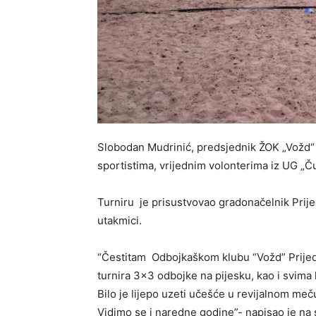
Slobodan Mudrinić, predsjednik ŽOK „Vožd“ j
sportistima, vrijednim volonterima iz UG „Ču
Turniru je prisustvovao gradonačelnik Prije
utakmici.
“Čestitam Odbojkaškom klubu “Vožd” Prijedo
turnira 3×3 odbojke na pijesku, kao i svima
Bilo je lijepo uzeti učešće u revijalnom me
Vidimo se i naredne godine”- napisao je na