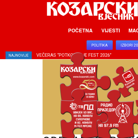
POČETNA
VIJESTI
MA
POLITIKA
IZBORI 2
VEČERAS “POTKOZARJE FEST 2026”
SUTRA “DRAGOTINJSKE VEČERI”
NAJNOVIJE