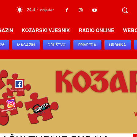
24.4
C
Prijedor
GAZIN
KOZARSKI VJESNIK
RADIO ONLINE
WEB
026
MAGAZIN
DRUŠTVO
PRIVREDA
HRONIKA