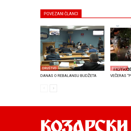
POVEZANI ČLANCI
DRUŠTVO
DRUŠTVO
DANAS O REBALANSU BUDŽETA
VEČERAS “P