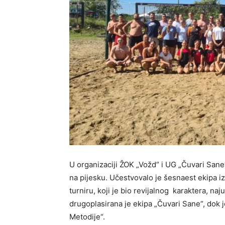
U organizaciji ŽOK „Vožd“ i UG „Čuvari Sane
na pijesku. Učestvovalo je šesnaest ekipa i
turniru, koji je bio revijalnog karaktera, naj
drugoplasirana je ekipa „Čuvari Sane“, dok j
Metodije“.