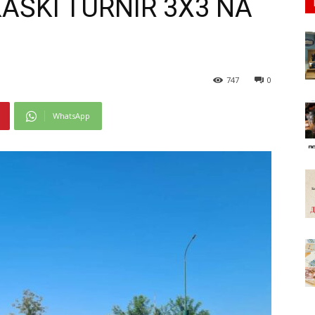
ŠKI TURNIR 3X3 NA
747
0
WhatsApp