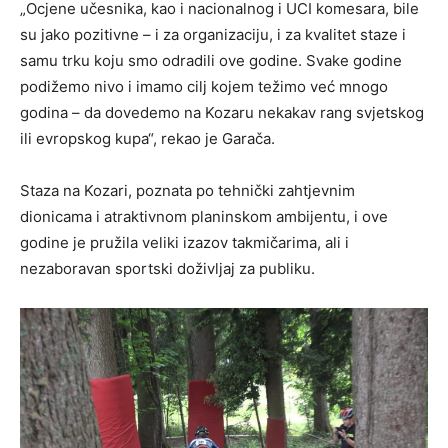
„Ocjene učesnika, kao i nacionalnog i UCI komesara, bile
su jako pozitivne – i za organizaciju, i za kvalitet staze i
samu trku koju smo odradili ove godine. Svake godine
podižemo nivo i imamo cilj kojem težimo već mnogo
godina – da dovedemo na Kozaru nekakav rang svjetskog
ili evropskog kupa“, rekao je Garača.
Staza na Kozari, poznata po tehnički zahtjevnim
dionicama i atraktivnom planinskom ambijentu, i ove
godine je pružila veliki izazov takmičarima, ali i
nezaboravan sportski doživljaj za publiku.