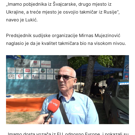
„Imamo pobjednika iz Švajcarske, drugo mjesto iz
Ukrajine, a treće mjesto je osvojio takmičar iz Rusije“,
naveo je Lukić.
Predsjednik sudijske organizacije Mirnas Mujezinović
naglasio je da je kvalitet takmičara bio na visokom nivou.
„Imamo dosta vozača iz EU, odnosno Evrope, i pokazali su