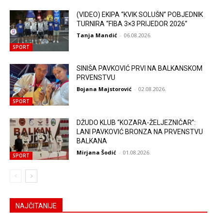
(VIDEO) EKIPA “KVIK SOLUŠN” POBJEDNIK
TURNIRA “FIBA 3×3 PRIJEDOR 2026”
Tanja Mandić
-
06.08.2026.
SPORT
SINIŠA PAVKOVIĆ PRVI NA BALKANSKOM
PRVENSTVU
Bojana Majstorović
-
02.08.2026.
SPORT
DŽUDO KLUB “KOZARA-ŽELJEZNIČAR”:
LANI PAVKOVIĆ BRONZA NA PRVENSTVU
BALKANA
Mirjana Šodić
-
01.08.2026.
SPORT
NAJČITANIJE