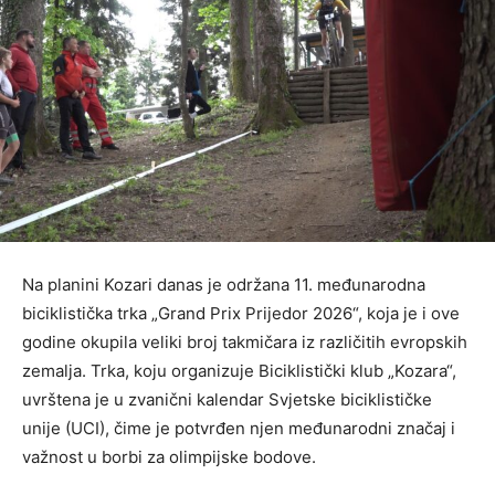
Na planini Kozari danas je održana 11. međunarodna
biciklistička trka „Grand Prix Prijedor 2026“, koja je i ove
godine okupila veliki broj takmičara iz različitih evropskih
zemalja. Trka, koju organizuje Biciklistički klub „Kozara“,
uvrštena je u zvanični kalendar Svjetske biciklističke
unije (UCI), čime je potvrđen njen međunarodni značaj i
važnost u borbi za olimpijske bodove.