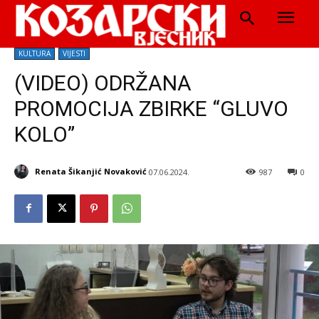
KULTURA
VIJESTI
(VIDEO) ODRŽANA
PROMOCIJA ZBIRKE “GLUVO
KOLO”
Renata Šikanjić Novaković
07.06.2024.
987
0