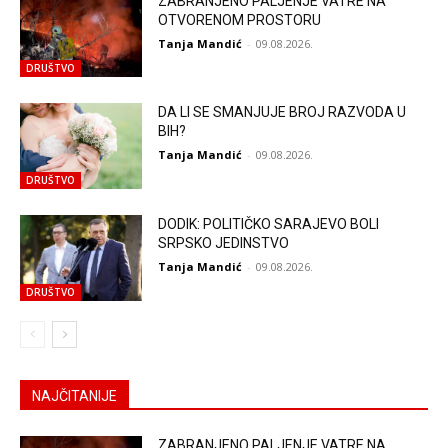
ZABRANJENO PALJENJE VATRE NA
OTVORENOM PROSTORU
Tanja Mandić
-
09.08.2026.
DRUŠTVO
DA LI SE SMANJUJE BROJ RAZVODA U
BIH?
Tanja Mandić
-
09.08.2026.
DRUŠTVO
DODIK: POLITIČKO SARAJEVO BOLI
SRPSKO JEDINSTVO
Tanja Mandić
-
09.08.2026.
DRUŠTVO
NAJČITANIJE
ZABRANJENO PALJENJE VATRE NA