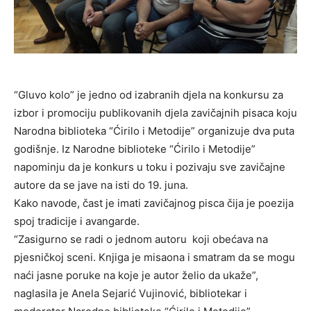
“Gluvo kolo” je jedno od izabranih djela na konkursu za
izbor i promociju publikovanih djela zavičajnih pisaca koju
Narodna biblioteka “Ćirilo i Metodije” organizuje dva puta
godišnje. Iz Narodne biblioteke “Ćirilo i Metodije”
napominju da je konkurs u toku i pozivaju sve zavičajne
autore da se jave na isti do 19. juna.
Kako navode, čast je imati zavičajnog pisca čija je poezija
spoj tradicije i avangarde.
“Zasigurno se radi o jednom autoru koji obećava na
pjesničkoj sceni. Knjiga je misaona i smatram da se mogu
naći jasne poruke na koje je autor želio da ukaže”,
naglasila je Anela Sejarić Vujinović, bibliotekar i