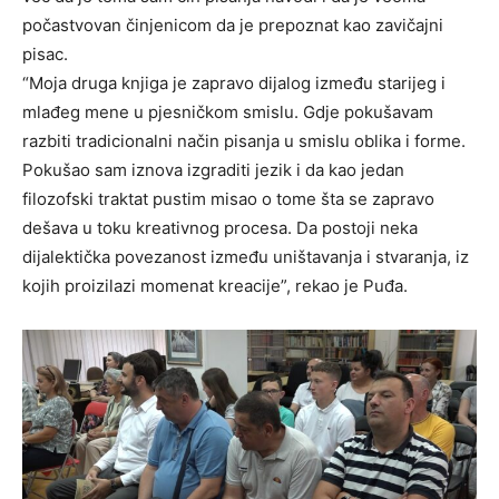
počastvovan činjenicom da je prepoznat kao zavičajni
pisac.
“Moja druga knjiga je zapravo dijalog između starijeg i
mlađeg mene u pjesničkom smislu. Gdje pokušavam
razbiti tradicionalni način pisanja u smislu oblika i forme.
Pokušao sam iznova izgraditi jezik i da kao jedan
filozofski traktat pustim misao o tome šta se zapravo
dešava u toku kreativnog procesa. Da postoji neka
dijalektička povezanost između uništavanja i stvaranja, iz
kojih proizilazi momenat kreacije”, rekao je Puđa.