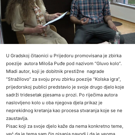
U Gradskoj čitaonici u Prijedoru promovisana je zbirka
poezije autora Miloša Puđe pod nazivom “Gluvo kolo”.
Mladi autor, koji je dobitnik prestižne nagrade
“Stražilovo” za svoju prvu zbirku poezije “Kolska igra”,
prijedorskoj publici predstavio je svoje drugo djelo
koje
sadrži tridesetak pjesama u prozi. Po riječima autora
naslovljeno kolo u oba njegova djela prikaz je
neprekidnog kretanja kao procesa stvaranja koje se ne
zaustavlja.
Pisac koji za svoje djelo kaže da nema konkretno teme,
već da je tema sam čin pisanja navodi i da je veoma